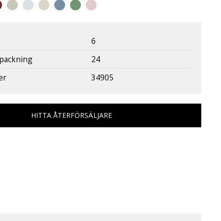
6
rpackning
24
er
34905
HITTA ÅTERFÖRSÄLJARE