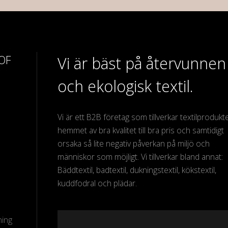
 OF
Vi är bäst på återvunnen
och ekologisk textil.
Vi är ett B2B företag som tillverkar textilprodukter
hemmet av bra kvalitet till bra pris och samtidigt
orsaka så lite negativ påverkan på miljö och
människor som möjligt. Vi tillverkar bland annat:
Bäddtextil, badtextil, dukningstextil, kökstextil,
kuddfodral och plädar.
ning