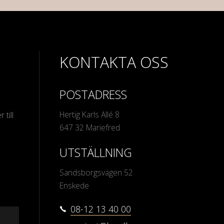
KONTAKTA OSS
POSTADRESS
Hertig Karls Allé 8
 till
647 32 Mariefred
UTSTÄLLNING
Sandsborgsvägen 52
Enskede
08-12 13 40 00