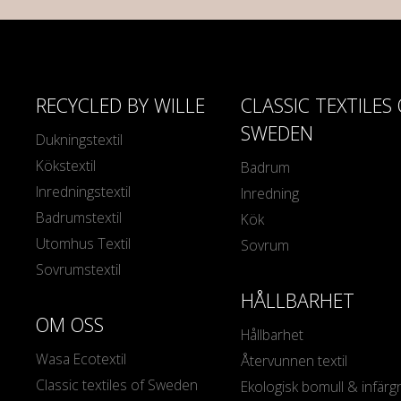
RECYCLED BY WILLE
CLASSIC TEXTILES
SWEDEN
Dukningstextil
Kökstextil
Badrum
Inredningstextil
Inredning
Badrumstextil
Kök
Utomhus Textil
Sovrum
Sovrumstextil
HÅLLBARHET
OM OSS
Hållbarhet
Wasa Ecotextil
Återvunnen textil
Classic textiles of Sweden
Ekologisk bomull & infärg