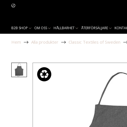
B2B SHOP
OM OSS
HÅLLBARHET
ÅTERFÖRSÄLJARE
KONTA
Hem
Alla produkter
Classic Textiles of Sweden