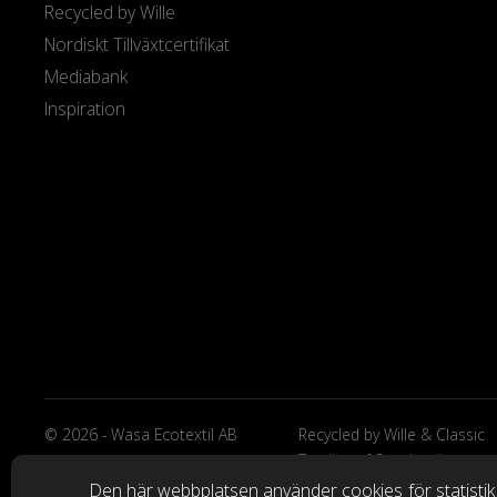
Recycled by Wille
Nordiskt Tillväxtcertifikat
Mediabank
Inspiration
© 2026 - Wasa Ecotextil AB
Recycled by Wille & Classic
Textiles of Sweden är
varumärken från Wasa Ecote
Den här webbplatsen använder cookies
för statisti