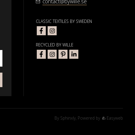
contact@bywille.se
CLASSIC TEXTILES BY SWEDEN
RECYCLED BY WILLE
By
Sphinxly
,
Powered by
Easyweb