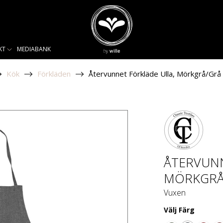
KT
MEDIABANK
Kök
Förkläden
Återvunnet Förkläde Ulla, Mörkgrå/Grå
ÅTERVUNN
MÖRKGRÅ
Vuxen
Välj
Färg