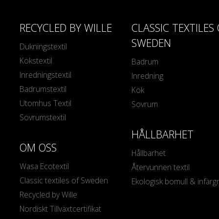
RECYCLED BY WILLE
CLASSIC TEXTILES
SWEDEN
Dukningstextil
Kökstextil
Badrum
Inredningstextil
Inredning
Badrumstextil
Kök
Utomhus Textil
Sovrum
Sovrumstextil
HÅLLBARHET
OM OSS
Hållbarhet
Wasa Ecotextil
Återvunnen textil
Classic textiles of Sweden
Ekologisk bomull & infärg
Recycled by Wille
Nordiskt Tillväxtcertifikat