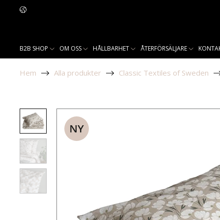
B2B SHOP
OM OSS
HÅLLBARHET
ÅTERFÖRSÄLJARE
KONTA
Hem
Alla produkter
Classic Textiles of Sweden