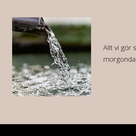
07
Allt vi gör
morgondag 