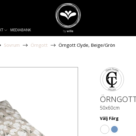
KT
MEDIABANK
Sovrum
Örngott
Örngott Clyde, Beige/Grön
ÖRNGOTT 
50x60cm
Välj
Färg