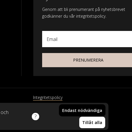
Genom att bli prenumerant på nyhetsbrevet
godkänner du vår integritetspolicy.
Email
PRENUMERERA
Integritetspolicy
Endast nödvändiga
xtil
k och
Din vara har lagts i
Tillåt alla
varukorgen!