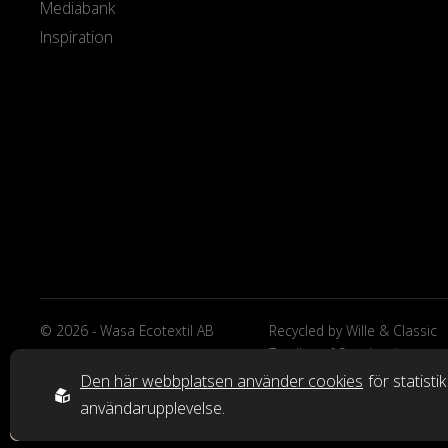
Mediabank
Inspiration
© 2026 - Wasa Ecotextil AB
Recycled by Wille & Classic
Textiles of Sweden är
varumärken från Wasa Ecote
Den här webbplatsen använder cookies
för statisti
AB.
användarupplevelse.