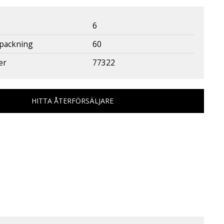
6
rpackning
60
er
77322
HITTA ÅTERFÖRSÄLJARE