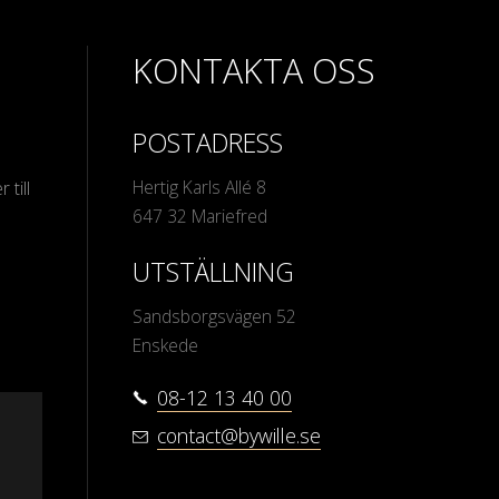
KONTAKTA OSS
POSTADRESS
Hertig Karls Allé 8
 till
647 32 Mariefred
UTSTÄLLNING
Sandsborgsvägen 52
Enskede
08-12 13 40 00
contact@bywille.se