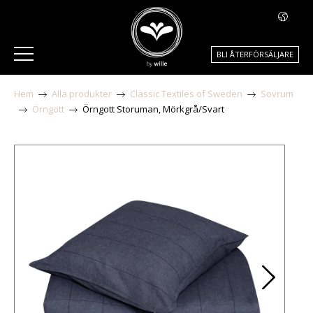
BLI ÅTERFÖRSÄLJARE
Hem
Alla produkter
Classic Textiles of Sweden
Sovrum
Örngott
Örngott Storuman, Mörkgrå/Svart