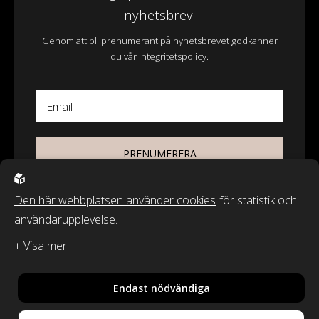
nyhetsbrev!
Genom att bli prenumerant på nyhetsbrevet godkänner
du vår integritetspolicy.
Email
PRENUMERERA
Den här webbplatsen använder cookies
för statistik och
användarupplevelse.
© 2026 - Wasa Ecotextil AB
Recycled by Wille & Classic Textiles of Sweden är varumärken från
Wasa Ecotextil AB.
Endast nödvändiga
By
Sphinxly
,
Powered by
Easyweb