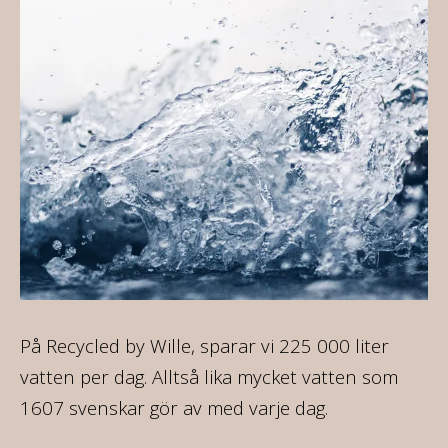
 liter
Allt vi gör skapar ringar på vattnet. Ju fler vi
en som
som tar ansvar och gör aktiva val för en bä
morgondag redan idag, desto större effekt.