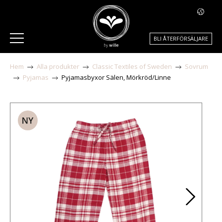
BLI ÅTERFÖRSÄLJARE
Hem
Alla produkter
Classic Textiles of Sweden
Sovrum
Pyjamas
Pyjamasbyxor Sälen, Mörkröd/Linne