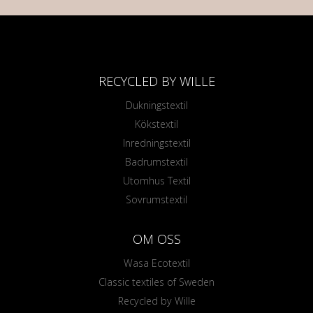
RECYCLED BY WILLE
Dukningstextil
Kökstextil
Inredningstextil
Badrumstextil
Utomhus Textil
Sovrumstextil
OM OSS
Wasa Ecotextil
Classic textiles of Sweden
Recycled by Wille