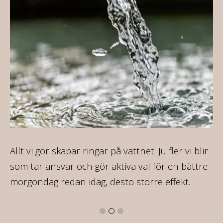
Allt vi gör skapar ringar på vattnet. Ju fler vi blir
På
som tar ansvar och gör aktiva val för en bättre
35
morgondag redan idag, desto större effekt.