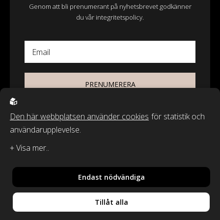
Genom att bli prenumerant på nyhetsbrevet godkänner
du vår integritetspolicy.
Email
PRENUMERERA
Den här webbplatsen använder cookies
för statistik och
användarupplevelse.
© 2026 - Wasa Ecotextil AB
Recycled by Wille & Classic Textiles of Sweden är varumärken från
Wasa Ecotextil AB.
Endast nödvändiga
By
Sphinxly
,
Powered by
Easyweb
Tillåt alla
Din vara har lagts i
Integritetspolicy