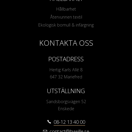
Hållbarhet
Återvunnen textil
Ekologisk bomull & infärgning
KONTAKTA OSS
POSTADRESS
Hertig Karls Allé 8
647 32 Mariefred
UTSTÄLLNING
Sandsborgsvägen 52
Enskede
08-12 13 40 00
contact@bywille.se