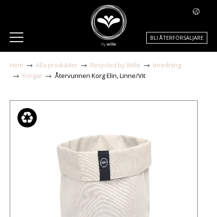
BLI ÅTERFÖRSÄLJARE
Hem
Alla produkter
Recycled by Wille
Inredning
Korgar
Återvunnen Korg Elin, Linne/Vit