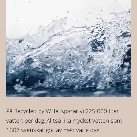
ir
På Recycled by Wille, sparar vi 225 000 liter
På
re
vatten per dag. Alltså lika mycket vatten som
35
1607 svenskar gör av med varje dag.