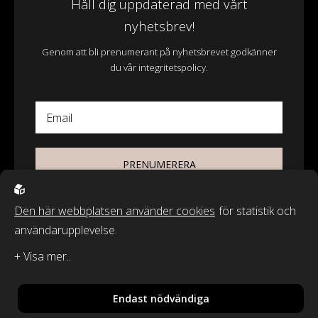
Håll dig uppdaterad med vårt
nyhetsbrev!
Genom att bli prenumerant på nyhetsbrevet godkänner
du vår integritetspolicy.
Email
PRENUMERERA
Den här webbplatsen använder cookies
för statistik och
användarupplevelse.
© 2026 - Wasa Ecotextil AB
Recycled by Wille & Classic Textiles of Sweden är varumärken från
Wasa Ecotextil AB.
Endast nödvändiga
By
Sphinxly
,
Powered by
Easyweb