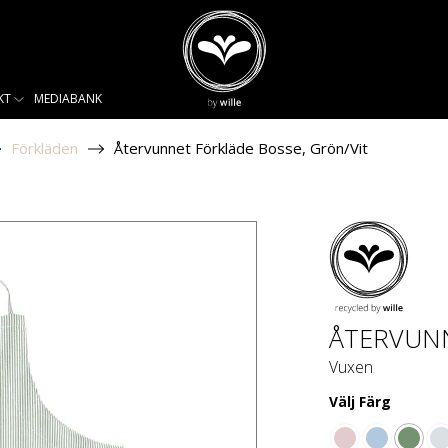
KT
MEDIABANK
Förkläden
Återvunnet Förkläde Bosse, Grön/Vit
ÅTERVUNN
Vuxen
Välj
Färg