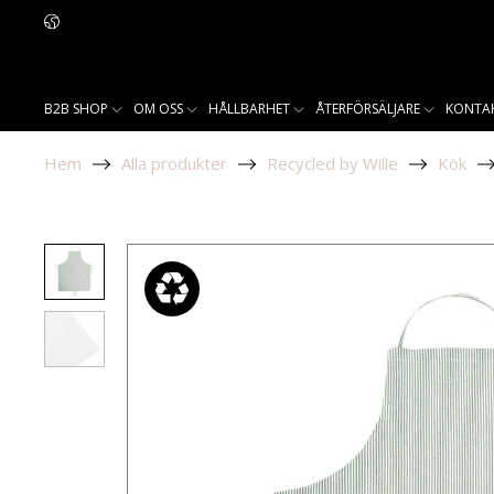
B2B SHOP
OM OSS
HÅLLBARHET
ÅTERFÖRSÄLJARE
KONTA
Hem
Alla produkter
Recycled by Wille
Kök