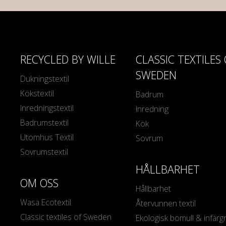
RECYCLED BY WILLE
CLASSIC TEXTILES
SWEDEN
Dukningstextil
Kökstextil
Badrum
Inredningstextil
Inredning
Badrumstextil
Kök
Utomhus Textil
Sovrum
Sovrumstextil
HÅLLBARHET
OM OSS
Hållbarhet
Wasa Ecotextil
Återvunnen textil
Classic textiles of Sweden
Ekologisk bomull & infärg