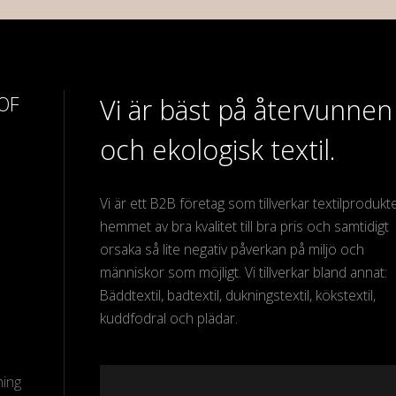
 OF
Vi är bäst på återvunnen
och ekologisk textil.
Vi är ett B2B företag som tillverkar textilprodukter
hemmet av bra kvalitet till bra pris och samtidigt
orsaka så lite negativ påverkan på miljö och
människor som möjligt. Vi tillverkar bland annat:
Bäddtextil, badtextil, dukningstextil, kökstextil,
kuddfodral och plädar.
ning