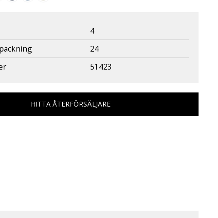
4
rpackning
24
er
51423
HITTA ÅTERFÖRSÄLJARE