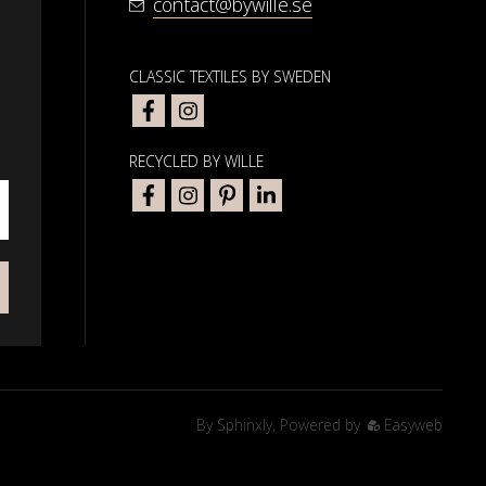
contact@bywille.se
CLASSIC TEXTILES BY SWEDEN
RECYCLED BY WILLE
By
Sphinxly
,
Powered by
Easyweb