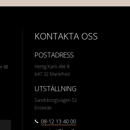
KONTAKTA OSS
POSTADRESS
Hertig Karls Allé 8
 till
647 32 Mariefred
UTSTÄLLNING
Sandsborgsvägen 52
Enskede
08-12 13 40 00