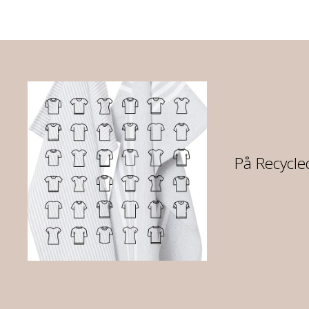
re
På Recycled