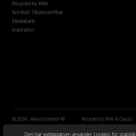
Recycled by Wille
Nordiskt Tillväxtcertifikat
Mediabank
Inspiration
© 2026 - Wasa Ecotextil AB
Recycled by Wille & Classic
Textiles of Sweden är
varumärken från Wasa Ecote
Den här webbplatsen använder cookies
för statisti