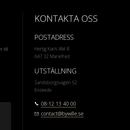
KONTAKTA OSS
POSTADRESS
Hertig Karls Allé 8
 till
647 32 Mariefred
UTSTÄLLNING
Sandsborgsvägen 52
Enskede
08-12 13 40 00
contact@bywille.se