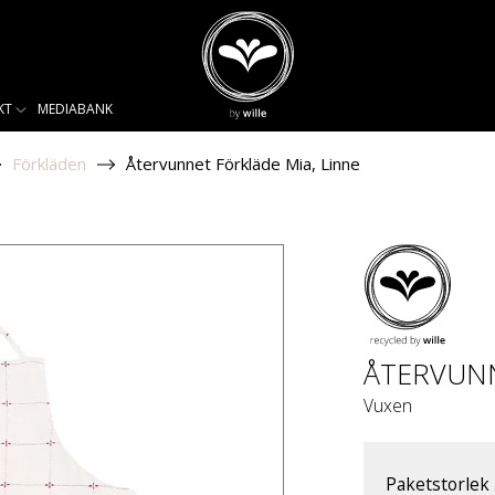
KT
MEDIABANK
Förkläden
Återvunnet Förkläde Mia, Linne
ÅTERVUNN
Vuxen
Paketstorlek