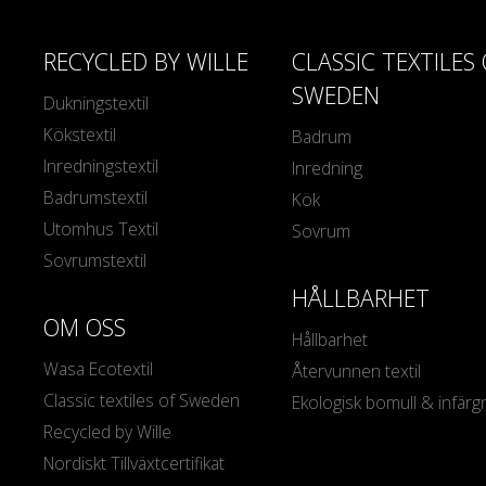
RECYCLED BY WILLE
CLASSIC TEXTILES
SWEDEN
Dukningstextil
Kökstextil
Badrum
Inredningstextil
Inredning
Badrumstextil
Kök
Utomhus Textil
Sovrum
Sovrumstextil
HÅLLBARHET
OM OSS
Hållbarhet
Wasa Ecotextil
Återvunnen textil
Classic textiles of Sweden
Ekologisk bomull & infärg
Recycled by Wille
Nordiskt Tillväxtcertifikat