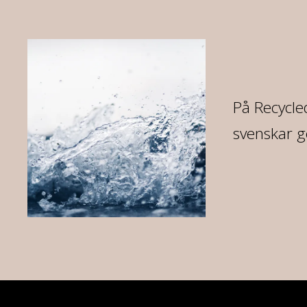
re
På Recycled
svenskar g