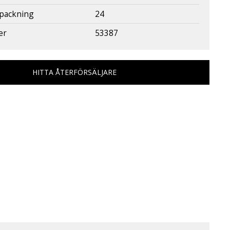
rpackning
24
er
53387
HITTA ÅTERFÖRSÄLJARE