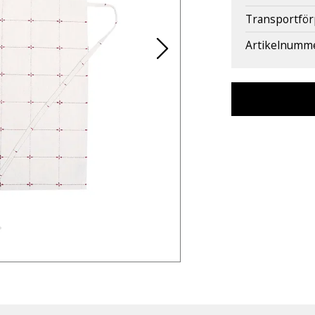
Transportfö
Artikelnumm