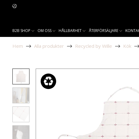
B2B SHOP
OM OSS
HÅLLBARHET
ÅTERFÖRSÄLJARE
KONTA
Hem
Alla produkter
Recycled by Wille
Kök