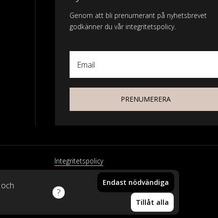
Genom att bli prenumerant på nyhetsbrevet
godkänner du vår integritetspolicy.
Email
PRENUMERERA
Integritetspolicy
Endast nödvändiga
xtil
k och
Din vara har lagts i
Tillåt alla
varukorgen!