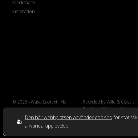
Mediabank
Inspiration
© 2026 - Wasa Ecotextil AB
Recycled by Wille & Classic
Textiles of Sweden är
varumärken från Wasa Ecote
Den här webbplatsen använder cookies
för statisti
AB.
användarupplevelse.