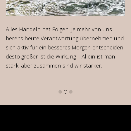
e
Alles Handeln hat Folgen. Je mehr von uns
Wu
um
bereits heute Verantwortung übernehmen und
je
sich aktiv für ein besseres Morgen entscheiden,
Ve
desto größer ist die Wirkung – Allein ist man
ne
stark, aber zusammen sind wir stärker.
Ei
ko