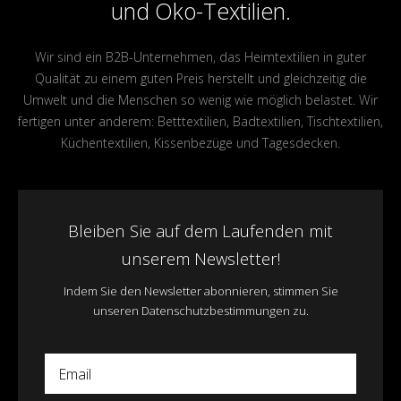
und Öko-Textilien.
Wir sind ein B2B-Unternehmen, das Heimtextilien in guter
Qualität zu einem guten Preis herstellt und gleichzeitig die
Umwelt und die Menschen so wenig wie möglich belastet. Wir
fertigen unter anderem: Betttextilien, Badtextilien, Tischtextilien,
Küchentextilien, Kissenbezüge und Tagesdecken.
Bleiben Sie auf dem Laufenden mit
unserem Newsletter!
Indem Sie den Newsletter abonnieren, stimmen Sie
unseren Datenschutzbestimmungen zu.
Email