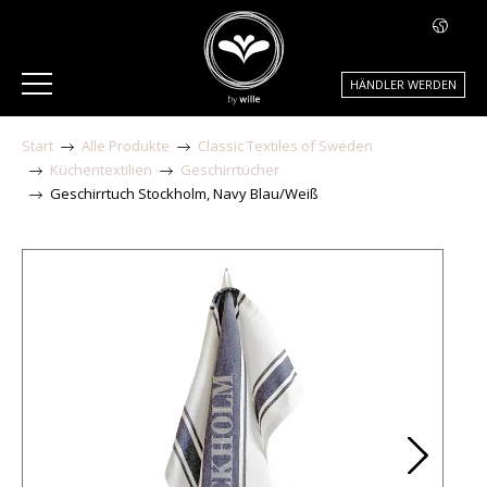
HÄNDLER WERDEN
Start
Alle Produkte
Classic Textiles of Sweden
Küchentextilien
Geschirrtücher
Geschirrtuch Stockholm, Navy Blau/Weiß