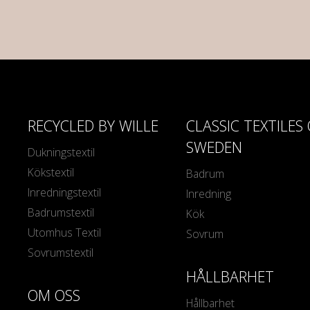
RECYCLED BY WILLE
CLASSIC TEXTILES
SWEDEN
Dukningstextil
Kökstextil
Badrum
Inredningstextil
Inredning
Badrumstextil
Kök
Utomhus Textil
Sovrum
Sovrumstextil
HÅLLBARHET
OM OSS
Hållbarhet