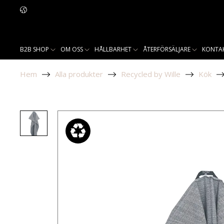
B2B SHOP
OM OSS
HÅLLBARHET
ÅTERFÖRSÄLJARE
KONTA
Hem
Alla produkter
Recycled by Wille
Kök