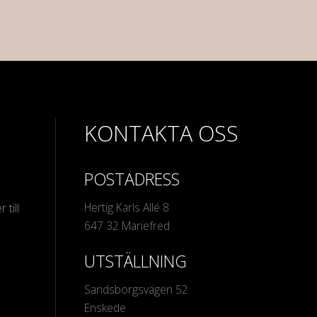
KONTAKTA OSS
POSTADRESS
Hertig Karls Allé 8
 till
647 32 Mariefred
UTSTÄLLNING
Sandsborgsvägen 52
Enskede