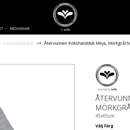
KT
MEDIABANK
Kökshanddukar
Återvunnen Kökshandduk Meja, Mörkgrå/Si
ÅTERVUN
MÖRKGRÅ
45x65cm
Välj
Färg