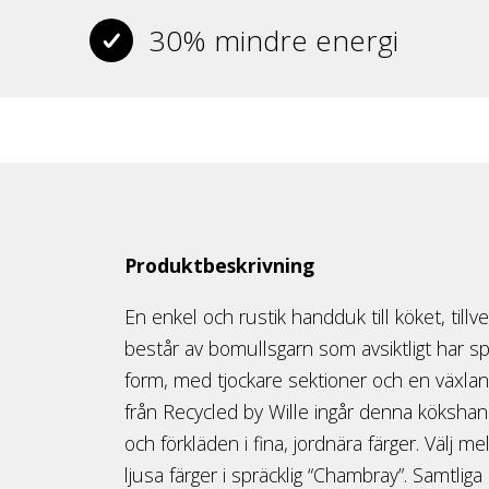
30% mindre energi
Produktbeskrivning
En enkel och rustik handduk till köket, tillv
består av bomullsgarn som avsiktligt har 
form, med tjockare sektioner och en växlande
från Recycled by Wille ingår denna köksha
och förkläden i fina, jordnära färger. Välj m
ljusa färger i spräcklig “Chambray”. Samtliga 