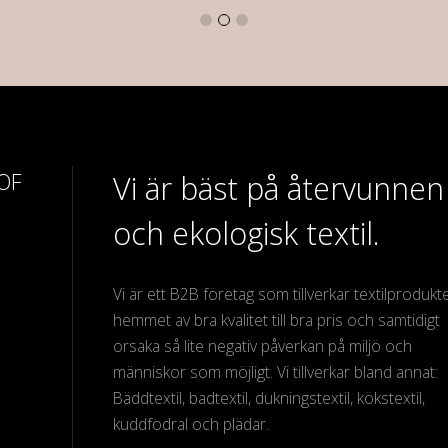
 OF
Vi är bäst på återvunnen
och ekologisk textil.
Vi är ett B2B företag som tillverkar textilprodukter
hemmet av bra kvalitet till bra pris och samtidigt
orsaka så lite negativ påverkan på miljö och
människor som möjligt. Vi tillverkar bland annat:
Bäddtextil, badtextil, dukningstextil, kökstextil,
kuddfodral och plädar.