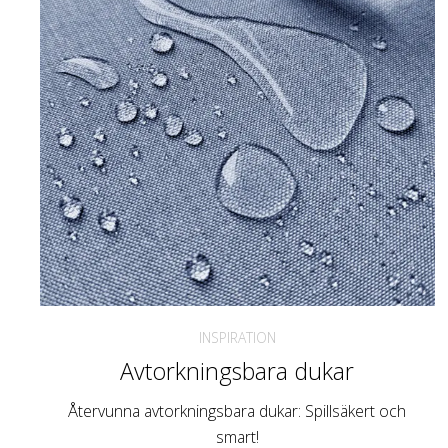
INSPIRATION
Avtorkningsbara dukar
Återvunna avtorkningsbara dukar: Spillsäkert och
smart!