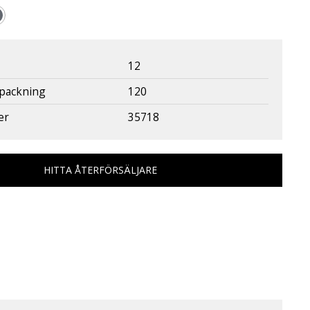
12
rpackning
120
er
35718
HITTA ÅTERFÖRSÄLJARE