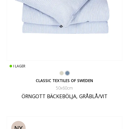
I LAGER
CLASSIC TEXTILES OF SWEDEN
50x60cm
ÖRNGOTT BÄCKEBÖLJA, GRÅBLÅ/VIT