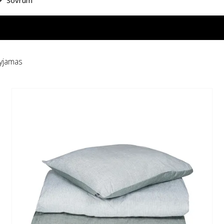
Sovrum
yjamas