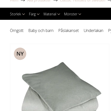
Hem
Alla produkter
Classic Textiles of Sweden
Storlek
Färg
Material
Mönster
Örngott
Baby och barn
Påslakanset
Underlakan
P