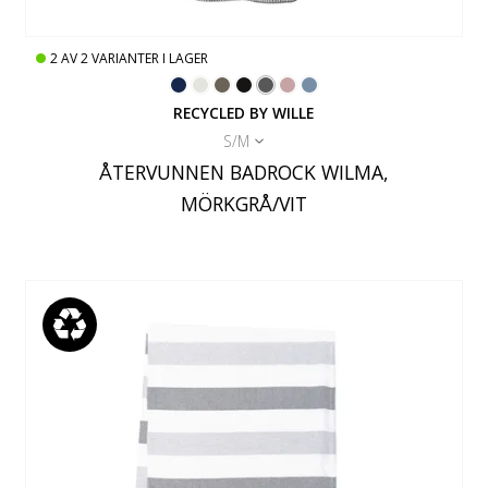
2
AV
2
VARIANTER I LAGER
RECYCLED BY WILLE
S/M
ÅTERVUNNEN BADROCK WILMA,
MÖRKGRÅ/VIT