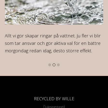
Allt vi gör skapar ringar på vattnet. Ju fler vi blir
På
som tar ansvar och gör aktiva val för en bättre
35
morgondag redan idag, desto större effekt.
RECYCLED BY WILLE
Dukningstextil