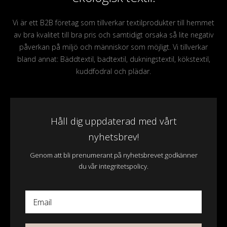
Vi är ett B2B företag som tillverkar textilprodukter till hemmet
av bra kvalitet till bra pris och samtidigt orsaka så lite negativ
påverkan på miljö och människor som möjligt. Vi tillverkar
bland annat: Bäddtextil, badtextil, dukningstextil, kökstextil,
kuddfodral och plädar.
Håll dig uppdaterad med vårt
nyhetsbrev!
Genom att bli prenumerant på nyhetsbrevet godkänner
du vår integritetspolicy.
Email