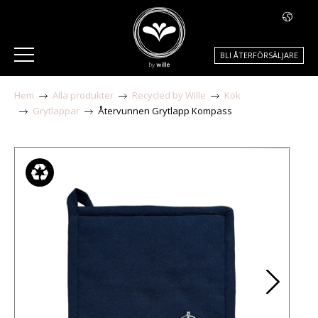
BLI ÅTERFÖRSÄLJARE
Hem
Alla produkter
Recycled by Wille
Kök
Grytlappar
Återvunnen Grytlapp Kompass