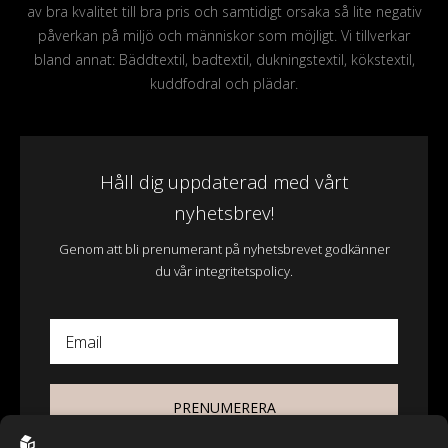
av bra kvalitet till bra pris och samtidigt orsaka så lite negativ
påverkan på miljö och människor som möjligt. Vi tillverkar
bland annat: Bäddtextil, badtextil, dukningstextil, kökstextil,
kuddfodral och plädar.
Håll dig uppdaterad med vårt
nyhetsbrev!
Genom att bli prenumerant på nyhetsbrevet godkänner
du vår integritetspolicy.
Email
PRENUMERERA