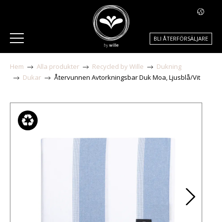
BLI ÅTERFÖRSÄLJARE
Hem
Alla produkter
Recycled by Wille
Dukning
Dukar
Återvunnen Avtorkningsbar Duk Moa, Ljusblå/Vit