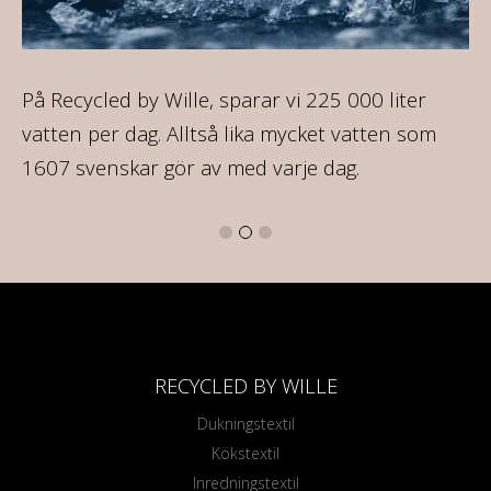
ca
På Recycled by Wille, sparar vi 225 000 liter
Al
vatten per dag. Alltså lika mycket vatten som
so
1607 svenskar gör av med varje dag.
mo
RECYCLED BY WILLE
Dukningstextil
Kökstextil
Inredningstextil