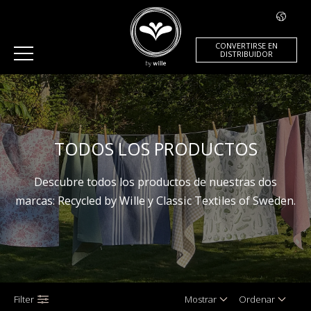
CONVERTIRSE EN
DISTRIBUIDOR
TODOS LOS PRODUCTOS
Descubre todos los productos de nuestras dos
marcas: Recycled by Wille y Classic Textiles of Sweden.
Filter
Mostrar
Ordenar