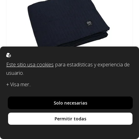
Este sitio usa cookies
para estadísticas y experiencia de
usuario.
PRÓXIMAMENTE
Solo necesarias
RECYCLED BY WILLE
150x260cm
Permitir todas
¡Tu artículo ha sido
RECICLADO COLCHA RASMUS, AZUL MARINO
añadido al carrito!