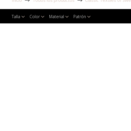
Inicio
Todos los productos
Classic Textiles of Sw
Talla
Color
Material
Patrón