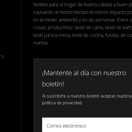
textiles para el hogar de buena calidad a buen p
causando al mismo tiempo el menor impacto po
en el medio ambiente y en las personas. Entre o
cosas, producimos: textil de cama, textil de bañ
textil para la mesa, textil de cocina, fundas de co
mantas.
ra
¡Mantente al día con nuestro
boletín!
Al suscribirte a nuestro boletín aceptas nuestra
política de privacidad.
Correo electrónico