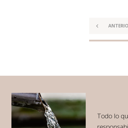
ANTERI
Todo lo q
o de
responsabi