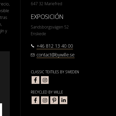
647 32 Mariefred
recio,
sible
EXPOSICIÓN
tras
o,
Sandsborgsvägen 52
jín y
Enskede
+46 812 13 40 00
contact@bywille.se
CLASSIC TEXTILES BY SWEDEN
RECYCLED BY WILLE