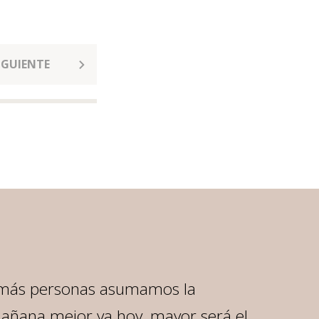
IGUIENTE
 más personas asumamos la
mañana mejor ya hoy, mayor será el