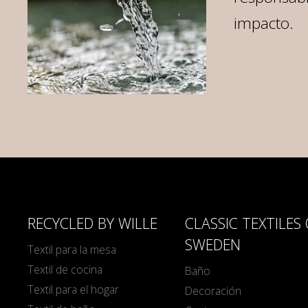
impacto.
RECYCLED BY WILLE
CLASSIC TEXTILES
SWEDEN
Textil para la mesa
Textil de cocina
Baño
Textil para el hogar
Decoración