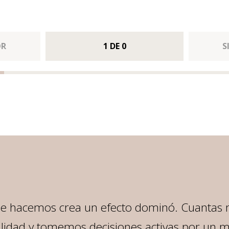
OR
1
DE
0
S
ue hacemos crea un efecto dominó. Cuantas
lidad y tomemos decisiones activas por un 