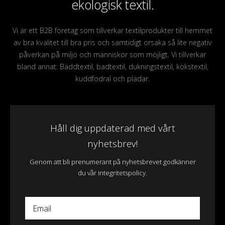
ekologisk textil.
Vi är ett B2B företag som tillverkar textilprodukter till hemmet
av bra kvalitet till bra pris och samtidigt orsaka så lite negativ
påverkan på miljö och människor som möjligt. Vi tillverkar
bland annat: Bäddtextil, badtextil, dukningstextil, kökstextil,
kuddfodral och plädar.
Håll dig uppdaterad med vårt
nyhetsbrev!
Genom att bli prenumerant på nyhetsbrevet godkänner
du vår integritetspolicy.
Email