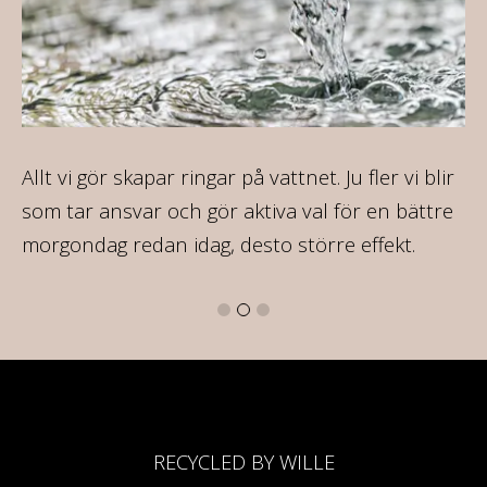
ca
Allt vi gör skapar ringar på vattnet. Ju fler vi blir
På
som tar ansvar och gör aktiva val för en bättre
va
morgondag redan idag, desto större effekt.
16
RECYCLED BY WILLE