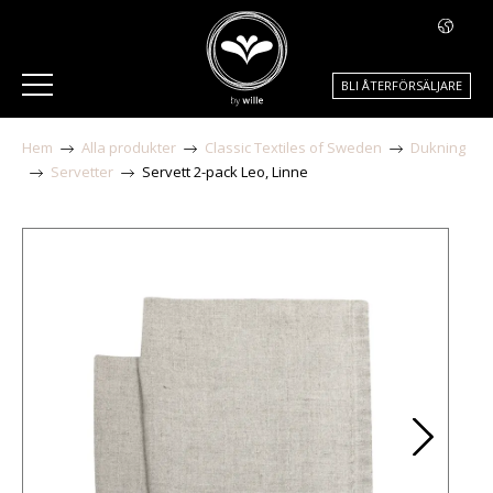
BLI ÅTERFÖRSÄLJARE
Hem
Alla produkter
Classic Textiles of Sweden
Dukning
Servetter
Servett 2-pack Leo, Linne