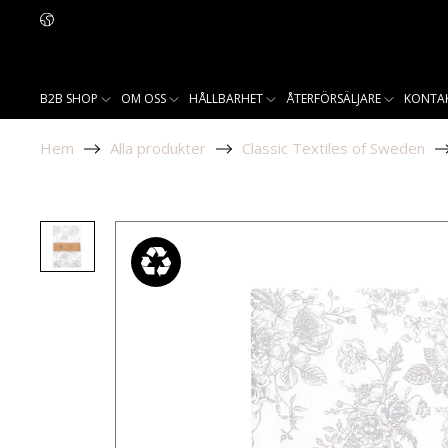
B2B SHOP
OM OSS
HÅLLBARHET
ÅTERFÖRSÄLJARE
KONTA
Hem
Alla produkter
Classic Textiles of Sweden