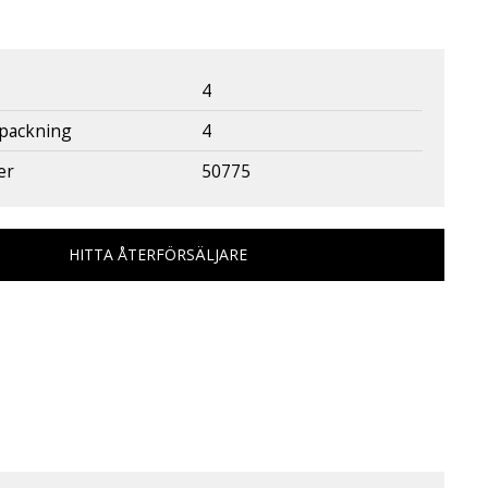
4
rpackning
4
er
50775
HITTA ÅTERFÖRSÄLJARE