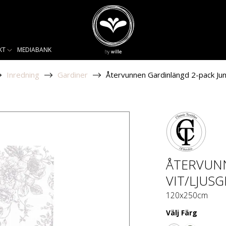
KT
MEDIABANK
Inredning
Gardiner
Återvunnen Gardinlängd 2-pack Juni
ÅTERVUNN
VIT/LJUS
120x250cm
Välj
Färg