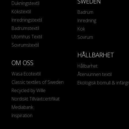
SWEDEN
Dukningstextil
Kökstextil
Badrum
Inredningstextil
Inredning
Badrumstextil
Kök
Utomhus Textil
Sovrum
Sovrumstextil
HÅLLBARHET
OM OSS
Hållbarhet
Wasa Ecotextil
Återvunnen textil
Classic textiles of Sweden
Ekologisk bomull & infärg
Recycled by Wille
Nordiskt Tillväxtcertifikat
Mediabank
Inspiration