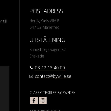
POSTADRESS
Hertig Karls Allé 8
 till
647 32 Mariefred
UTSTÄLLNING
Sandsborgsvägen 52
Enskede
08-12 13 40 00
contact@bywille.se
CLASSIC TEXTILES BY SWEDEN