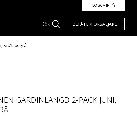
LOGGA IN
BLI ÅTERFÖRSÄLJARE
Sök
, Vit/Ljusgrå
EN GARDINLÄNGD 2-PACK JUNI,
GRÅ