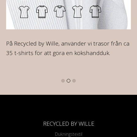
ir
På Recycled by Wille, använder vi trasor från ca
På
re
35 t-shirts för att göra en kökshandduk.
va
16
RECYCLED BY WILLE
Dukningstextil