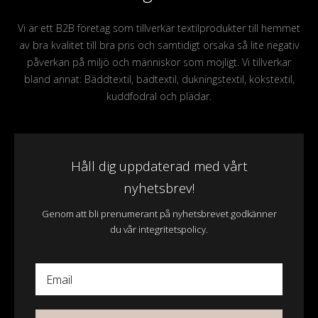
Vi är ett B2B företag som tillverkar textilprodukter till hemmet
av bra kvalitet till bra pris och samtidigt orsaka så lite negativ
påverkan på miljö och människor som möjligt. Vi tillverkar
bland annat: Bäddtextil, badtextil, dukningstextil, kökstextil,
kuddfodral och plädar.
Håll dig uppdaterad med vårt
nyhetsbrev!
Genom att bli prenumerant på nyhetsbrevet godkänner
du vår integritetspolicy.
Email