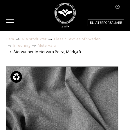
BLI ÅTERFÖRSÄLJARE
Hem
Alla produkter
Classic Textiles of Sweden
Inredning
Metervara
Återvunnen Metervara Petra, Mörkgrå