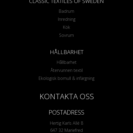
CLASSIC TEXTILES OF SWEDEN
Badrum
Inredning
Kök
Sovrum
HÅLLBARHET
Hållbarhet
Återvunnen textil
Ekologisk bomull & infärgning
KONTAKTA OSS
POSTADRESS
Hertig Karls Allé 8
647 32 Mariefred