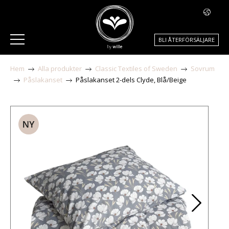
BLI ÅTERFÖRSÄLJARE
Hem
Alla produkter
Classic Textiles of Sweden
Sovrum
Påslakanset
Påslakanset 2-dels Clyde, Blå/Beige