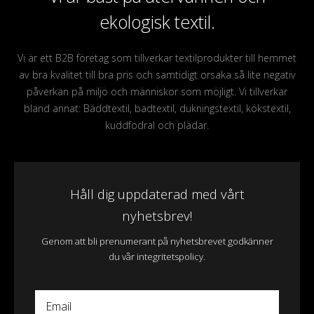
ekologisk textil.
Vi är ett B2B företag som tillverkar textilprodukter till hemmet
av bra kvalitet till bra pris och samtidigt orsaka så lite negativ
påverkan på miljö och människor som möjligt. Vi tillverkar
bland annat: Bäddtextil, badtextil, dukningstextil, kökstextil,
kuddfodral och plädar.
Håll dig uppdaterad med vårt
nyhetsbrev!
Genom att bli prenumerant på nyhetsbrevet godkänner
du vår integritetspolicy.
Email