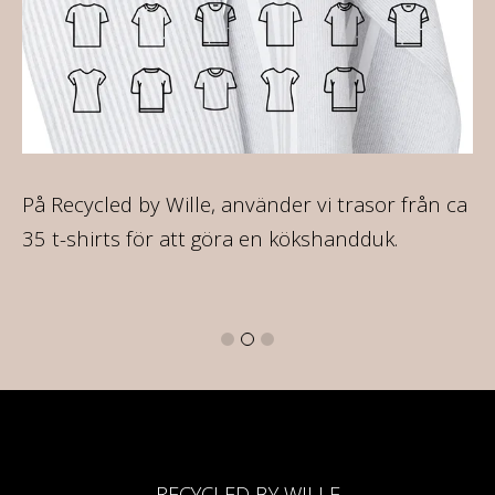
ir
På Recycled by Wille, använder vi trasor från ca
På
re
35 t-shirts för att göra en kökshandduk.
va
16
RECYCLED BY WILLE