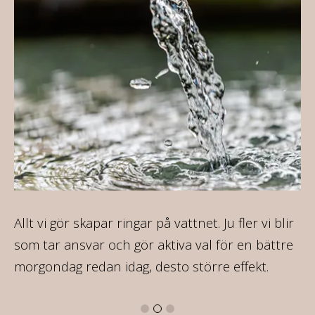
ca
Allt vi gör skapar ringar på vattnet. Ju fler vi blir
På
som tar ansvar och gör aktiva val för en bättre
va
morgondag redan idag, desto större effekt.
16