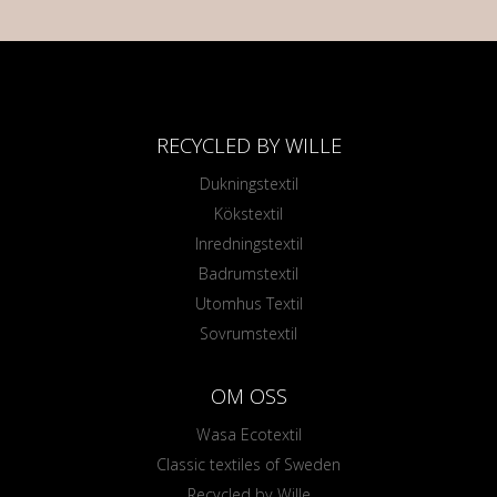
RECYCLED BY WILLE
Dukningstextil
Kökstextil
Inredningstextil
Badrumstextil
Utomhus Textil
Sovrumstextil
OM OSS
Wasa Ecotextil
Classic textiles of Sweden
Recycled by Wille