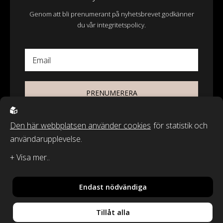
Genom att bli prenumerant på nyhetsbrevet godkänner
du vår integritetspolicy.
Email
PRENUMERERA
Den här webbplatsen använder cookies
för statistik och
användarupplevelse.
© 2026 - Wasa Ecotextil AB
Recycled by Wille & Classic Textiles of Sweden är varumärken från
Wasa Ecotextil AB.
Endast nödvändiga
By
Sphinxly
,
Powered by
Easyweb
Tillåt alla
Din vara har lagts i
Integritetspolicy