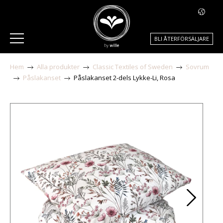
BLI ÅTERFÖRSÄLJARE
Hem
Alla produkter
Classic Textiles of Sweden
Sovrum
Påslakanset
Påslakanset 2-dels Lykke-Li, Rosa