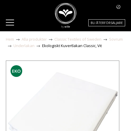
BLI ÅTERFÖRSÄLJARE
Hem
Alla produkter
Classic Textiles of Sweden
Sovrum
Underlakan
Ekologiskt Kuvertlakan Classic, Vit