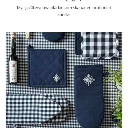
Mysiga återvunna plädar som skapar en ombonad
känsla.