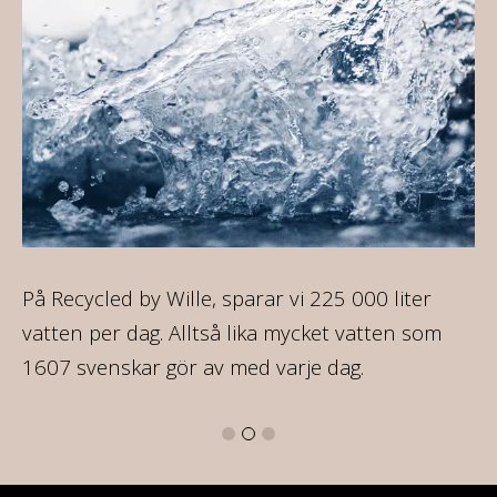
ir
På Recycled by Wille, sparar vi 225 000 liter
På
re
vatten per dag. Alltså lika mycket vatten som
35
1607 svenskar gör av med varje dag.