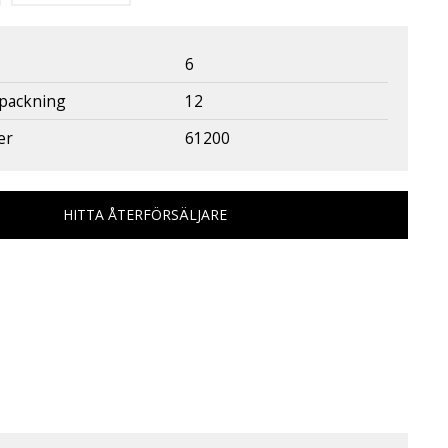
6
rpackning
12
er
61200
HITTA ÅTERFÖRSÄLJARE