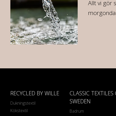
07
Allt vi gör
morgondag 
RECYCLED BY WILLE
CLASSIC TEXTILES
SWEDEN
Dukningstextil
Kökstextil
Badrum