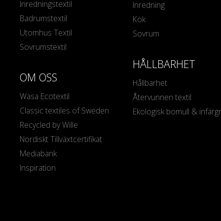
Inredningstextil
Inredning
Badrumstextil
Kök
Utomhus Textil
Sovrum
Sovrumstextil
HÅLLBARHET
OM OSS
Hållbarhet
Wasa Ecotextil
Återvunnen textil
Classic textiles of Sweden
Ekologisk bomull & infärg
Recycled by Wille
Nordiskt Tillväxtcertifikat
Mediabank
Inspiration