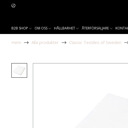
B2B SHOP
OM OSS
HÅLLBARHET
ÅTERFÖRSÄLJARE
KONTA
Hem
Alla produkter
Classic Textiles of Sweden