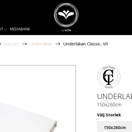
KT
MEDIABANK
Sovrum
Underlakan
Underlakan Classic, Vit
UNDERLAK
150x260cm
Välj
Storlek
150x260cm