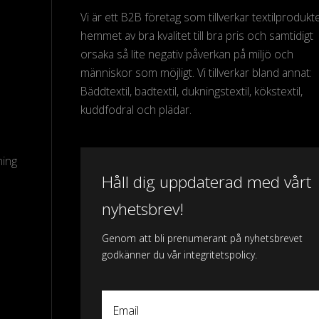
Vi är ett B2B företag som tillverkar textilprodukter
hemmet av bra kvalitet till bra pris och samtidigt
orsaka så lite negativ påverkan på miljö och
människor som möjligt. Vi tillverkar bland annat:
Bäddtextil, badtextil, dukningstextil, kökstextil,
kuddfodral och plädar.
ning
Håll dig uppdaterad med vårt
nyhetsbrev!
Genom att bli prenumerant på nyhetsbrevet
godkänner du vår integritetspolicy.
Email