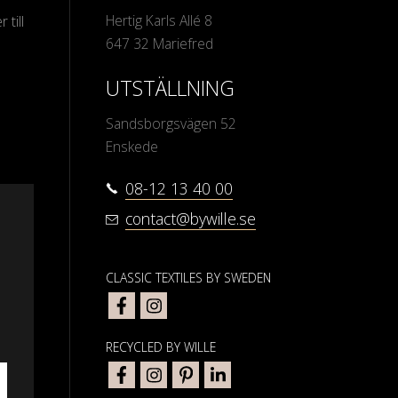
Hertig Karls Allé 8
 till
647 32 Mariefred
UTSTÄLLNING
Sandsborgsvägen 52
Enskede
08-12 13 40 00
contact@bywille.se
CLASSIC TEXTILES BY SWEDEN
RECYCLED BY WILLE