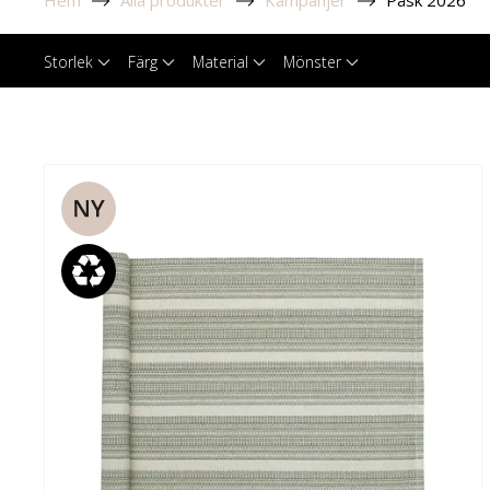
Hem
Alla produkter
Kampanjer
Påsk 2026
Storlek
Färg
Material
Mönster