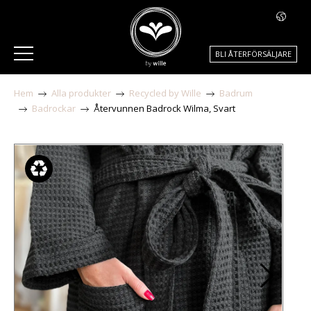
BLI ÅTERFÖRSÄLJARE
Hem
Alla produkter
Recycled by Wille
Badrum
Badrockar
Återvunnen Badrock Wilma, Svart