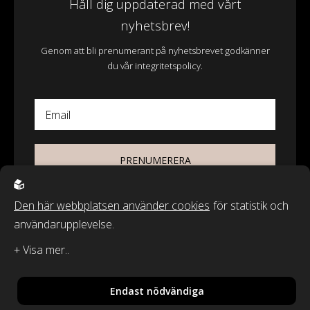
Håll dig uppdaterad med vårt
nyhetsbrev!
Genom att bli prenumerant på nyhetsbrevet godkänner
du vår integritetspolicy.
Email
PRENUMERERA
Den här webbplatsen använder cookies
för statistik och
användarupplevelse.
© 2026 - Wasa Ecotextil AB
Recycled by Wille & Classic Textiles of Sweden är varumärken från
Wasa Ecotextil AB.
Endast nödvändiga
By
Sphinxly
,
Powered by
Easyweb