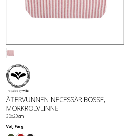
ÅTERVUNNEN NECESSÄR BOSSE,
MÖRKRÖD/LINNE
30x23cm
Välj
Färg