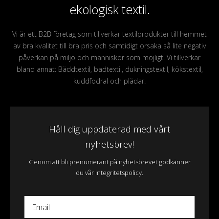
ekologisk textil.
Vi är ett B2B företag som tillverkar textilprodukter till hemmet
av bra kvalitet till bra pris och samtidigt orsaka så lite negativ
påverkan på miljö och människor som möjligt. Vi tillverkar
bland annat: Bäddtextil, badtextil, dukningstextil, kökstextil,
kuddfodral och plädar.
Håll dig uppdaterad med vårt
nyhetsbrev!
Genom att bli prenumerant på nyhetsbrevet godkänner
du vår integritetspolicy.
Email