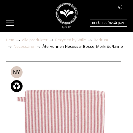
BLI ÅTERFÖRSÄLJARE
Hem
Alla produkter
Recycled by Wille
Badrum
Necessärer
Återvunnen Necessär Bosse, Mörkröd/Linne