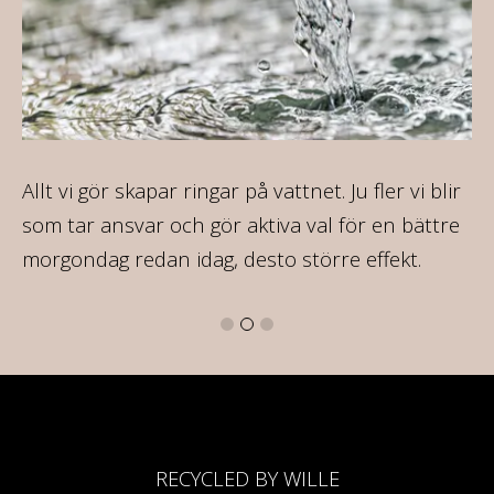
ca
Allt vi gör skapar ringar på vattnet. Ju fler vi blir
På
som tar ansvar och gör aktiva val för en bättre
va
morgondag redan idag, desto större effekt.
16
RECYCLED BY WILLE