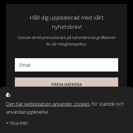
Håll dig uppdaterad med vårt
nyhetsbrev!
Genom att bli prenumerant på nyhetsbrevet godkänner
du vår integritetspolicy.
Email
PRENUMERERA
Den här webbplatsen använder cookies
för statistik och
användarupplevelse.
© 2026 - Wasa Ecotextil AB
Recycled by Wille & Classic Textiles of Sweden är varumärken från