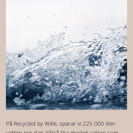
ca
På Recycled by Wille, sparar vi 225 000 liter
Al
vatten per dag. Alltså lika mycket vatten som
so