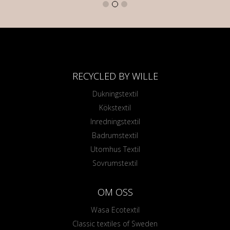
RECYCLED BY WILLE
Dukningstextil
Kökstextil
Inredningstextil
Badrumstextil
Utomhus Textil
Sovrumstextil
OM OSS
Wasa Ecotextil
Classic textiles of Sweden