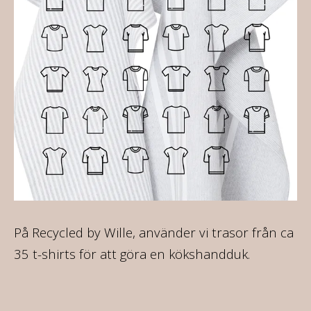
På Recycled by Wille, använder vi trasor från ca
Al
35 t-shirts för att göra en kökshandduk.
so
mo