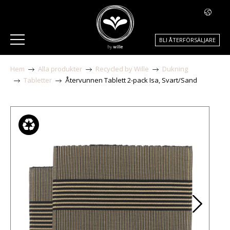
BLI ÅTERFÖRSÄLJARE
Hem
Alla produkter
Recycled by Wille
Dukning
Tabletter
Återvunnen Tablett 2-pack Isa, Svart/Sand