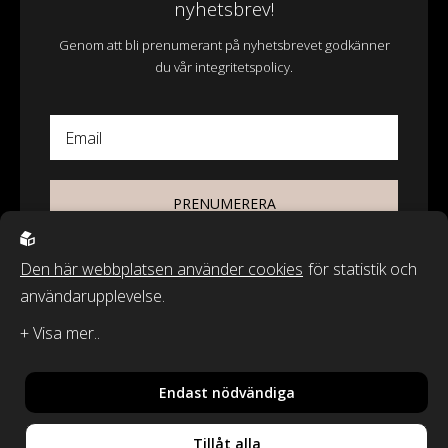
nyhetsbrev!
Genom att bli prenumerant på nyhetsbrevet godkänner
du vår integritetspolicy.
Email
PRENUMERERA
Den här webbplatsen använder cookies
för statistik och
användarupplevelse.
© 2026 - Wasa Ecotextil AB
Recycled by Wille & Classic Textiles of Sweden är varumärken från
Wasa Ecotextil AB.
Endast nödvändiga
By
Sphinxly
,
Powered by
Easyweb
Tillåt alla