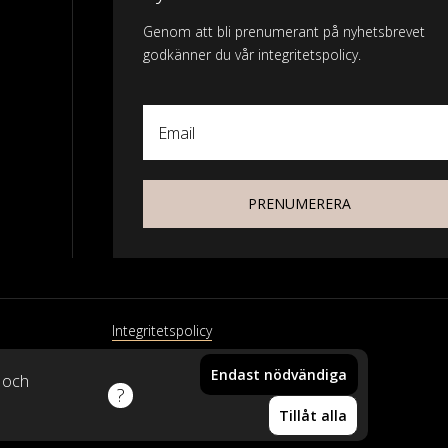
Genom att bli prenumerant på nyhetsbrevet
godkänner du vår integritetspolicy.
Email
PRENUMERERA
Integritetspolicy
Endast nödvändiga
xtil
k och
Din vara har lagts i
Tillåt alla
varukorgen!