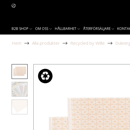
B2B SHOP
OM OSS
HÅLLBARHET
ÅTERFÖRSÄLJARE
KONTA
Hem
Alla produkter
Recycled by Wille
Duknin