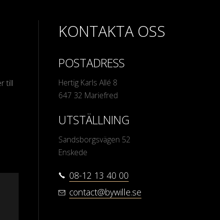
KONTAKTA OSS
POSTADRESS
Hertig Karls Allé 8
 till
647 32 Mariefred
UTSTÄLLNING
Sandsborgsvägen 52
Enskede
08-12 13 40 00
contact@bywille.se