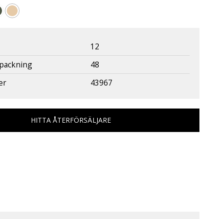
12
rpackning
48
er
43967
HITTA ÅTERFÖRSÄLJARE