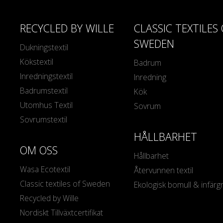
RECYCLED BY WILLE
CLASSIC TEXTILES
SWEDEN
Dukningstextil
Kökstextil
Badrum
Inredningstextil
Inredning
Badrumstextil
Kök
Utomhus Textil
Sovrum
Sovrumstextil
HÅLLBARHET
OM OSS
Hållbarhet
Wasa Ecotextil
Återvunnen textil
Classic textiles of Sweden
Ekologisk bomull & infärg
Recycled by Wille
Nordiskt Tillväxtcertifikat