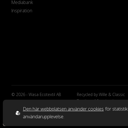
Mediabank
Inspiration
© 2026 - Wasa Ecotextil AB
Recycled by Wille & Classic
Textiles of Sweden är
varumärken från Wasa Ecote
Den här webbplatsen använder cookies
för statisti
AB.
användarupplevelse.