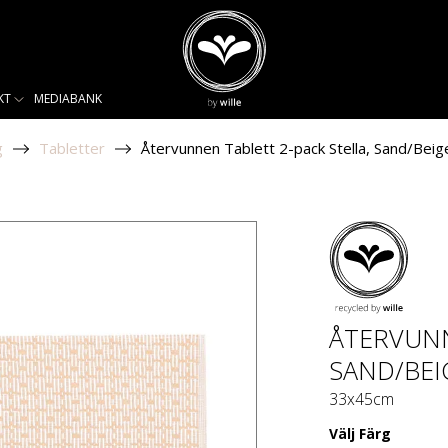
KT
MEDIABANK
g
Tabletter
Återvunnen Tablett 2-pack Stella, Sand/Beig
ÅTERVUNN
SAND/BEI
33x45cm
Välj
Färg