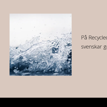
re
På Recycled
svenskar g