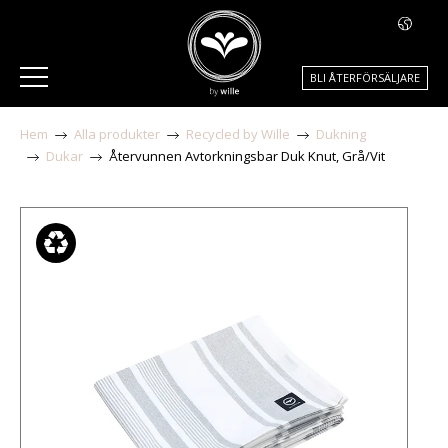
BLI ÅTERFÖRSÄLJARE
Hem
Alla produkter
Recycled by Wille
Dukning
Dukar
Återvunnen Avtorkningsbar Duk Knut, Grå/Vit