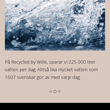
ir
På Recycled by Wille, sparar vi 225 000 liter
På
re
vatten per dag. Alltså lika mycket vatten som
35
1607 svenskar gör av med varje dag.