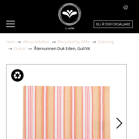
BLI ÅTERFÖRSÄLJARE
Hem
Alla produkter
Recycled by Wille
Dukning
Dukar
Återvunnen Duk Eden, Gul/Vit