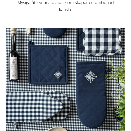
Mysiga återvunna plädar som skapar en ombonad
känsla.