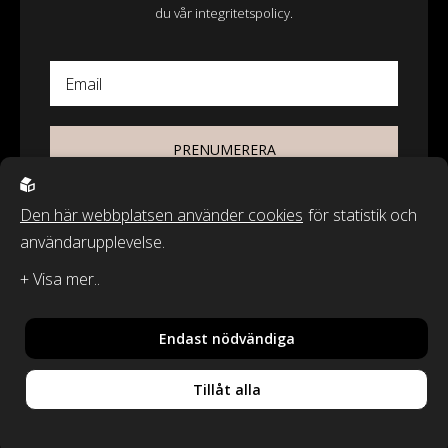
du vår integritetspolicy.
Email
PRENUMERERA
Den här webbplatsen använder cookies
för statistik och
användarupplevelse.
© 2026 - Wasa Ecotextil AB
Recycled by Wille & Classic Textiles of Sweden är varumärken från
Wasa Ecotextil AB.
Endast nödvändiga
By
Sphinxly
,
Powered by
Easyweb
Tillåt alla
Din vara har lagts i
Integritetspolicy
varukorgen!