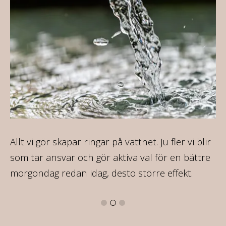
ca
Allt vi gör skapar ringar på vattnet. Ju fler vi blir
På
som tar ansvar och gör aktiva val för en bättre
va
morgondag redan idag, desto större effekt.
16