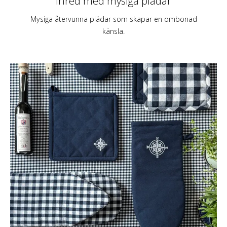
Inred med mysiga plädar
Mysiga återvunna plädar som skapar en ombonad
känsla.