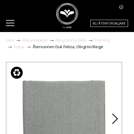
BLI ÅTERFÖRSÄLJARE
Hem
Alla produkter
Recycled by Wille
Dukning
Dukar
Återvunnen Duk Felicia, Olivgrön/Beige