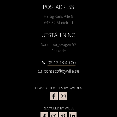
POSTADRESS
Hertig Karls Allé 8
647 32 Mariefred
UTSTÄLLNING
Sandsborgsvägen 52
Enskede
08-12 13 40 00
contact@bywille.se
CLASSIC TEXTILES BY SWEDEN
RECYCLED BY WILLE