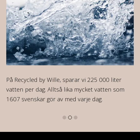
ca
På Recycled by Wille, sparar vi 225 000 liter
Al
vatten per dag. Alltså lika mycket vatten som
so
1607 svenskar gör av med varje dag.
mo