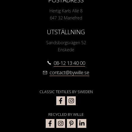
Hertig Karls Allé 8
647 32 Mariefred
UTSTÄLLNING
Sandsborgsvägen 52
Enskede
08-12 13 40 00
contact@bywille.se
CLASSIC TEXTILES BY SWEDEN
RECYCLED BY WILLE