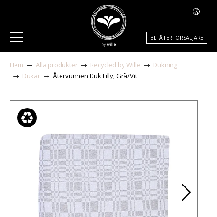
BLI ÅTERFÖRSÄLJARE
Hem
Alla produkter
Recycled by Wille
Dukning
Dukar
Återvunnen Duk Lilly, Grå/Vit