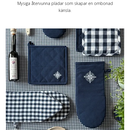
Mysiga återvunna plädar som skapar en ombonad
känsla.