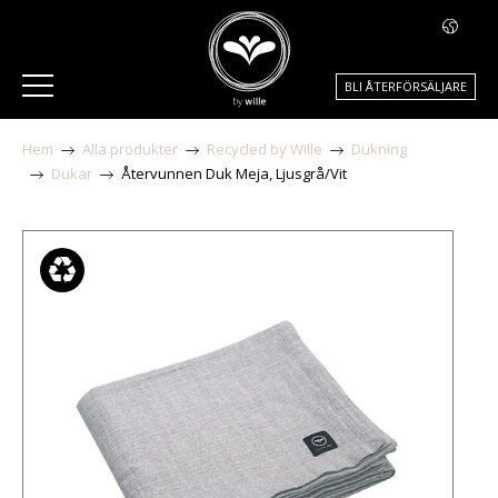
BLI ÅTERFÖRSÄLJARE
Hem
Alla produkter
Recycled by Wille
Dukning
Dukar
Återvunnen Duk Meja, Ljusgrå/Vit