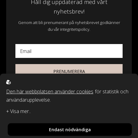
Håll dig uppdaterad med vårt
nyhetsbrev!
Genom att bli prenumerant på nyhetsbrevet godkänner
du vår integritetspolicy.
Email
PRENUMERERA
Den här webbplatsen använder cookies
för statistik och
användarupplevelse.
© 2026 - Wasa Ecotextil AB
Recycled by Wille & Classic Textiles of Sweden är varumärken från
Wasa Ecotextil AB.
Endast nödvändiga
By
Sphinxly
,
Powered by
Easyweb