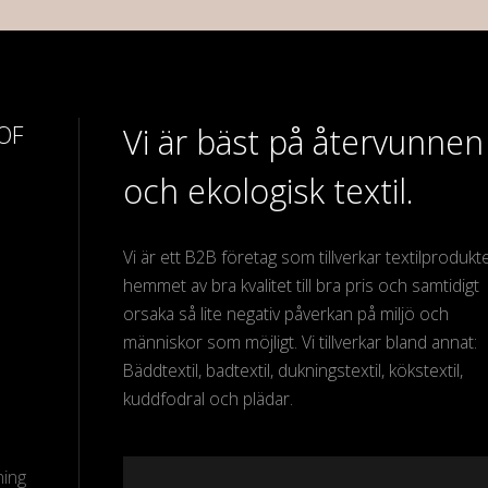
 OF
Vi är bäst på återvunnen
och ekologisk textil.
Vi är ett B2B företag som tillverkar textilprodukter
hemmet av bra kvalitet till bra pris och samtidigt
orsaka så lite negativ påverkan på miljö och
människor som möjligt. Vi tillverkar bland annat:
Bäddtextil, badtextil, dukningstextil, kökstextil,
kuddfodral och plädar.
ning