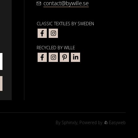
contact@bywille.se
CLASSIC TEXTILES BY SWEDEN
RECYCLED BY WILLE
By
Sphinxly
,
Powered by
Easyweb