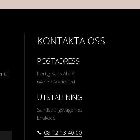
KONTAKTA OSS
POSTADRESS
Hertig Karls Allé 8
 till
647 32 Mariefred
UTSTÄLLNING
Sandsborgsvägen 52
Enskede
08-12 13 40 00