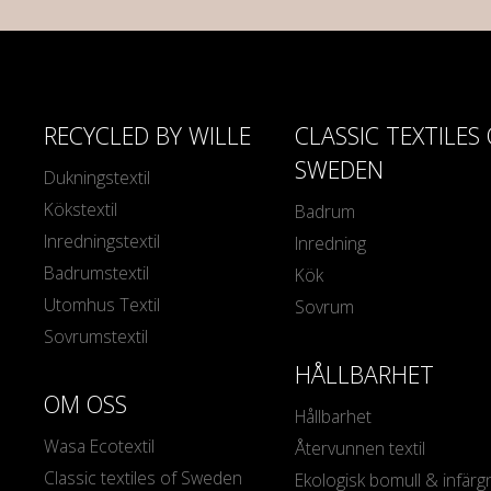
RECYCLED BY WILLE
CLASSIC TEXTILES
SWEDEN
Dukningstextil
Kökstextil
Badrum
Inredningstextil
Inredning
Badrumstextil
Kök
Utomhus Textil
Sovrum
Sovrumstextil
HÅLLBARHET
OM OSS
Hållbarhet
Wasa Ecotextil
Återvunnen textil
Classic textiles of Sweden
Ekologisk bomull & infärg