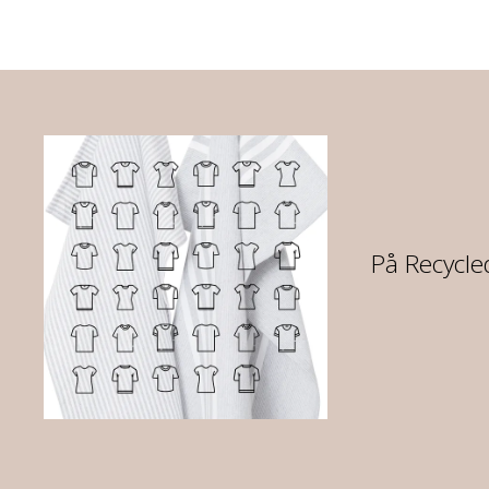
re
På Recycled