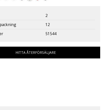
2
rpackning
12
er
51544
HITTA ÅTERFÖRSÄLJARE