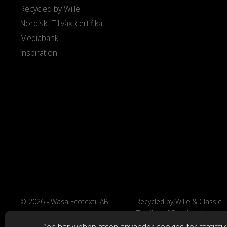
Recycled by Wille
Nordiskt Tillväxtcertifikat
Mediabank
Inspiration
© 2026 - Wasa Ecotextil AB
Recycled by Wille & Classic
Textiles of Sweden är
varumärken från Wasa Ecote