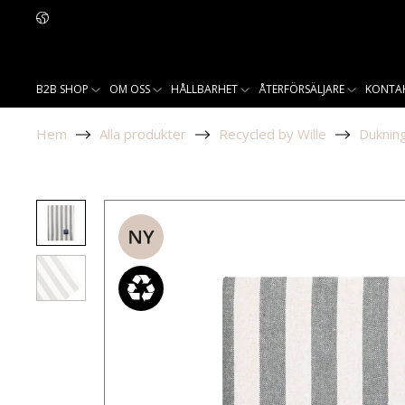
B2B SHOP
OM OSS
HÅLLBARHET
ÅTERFÖRSÄLJARE
KONTA
Hem
Alla produkter
Recycled by Wille
Duknin