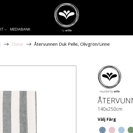
KT
MEDIABANK
g
Dukar
Återvunnen Duk Pelle, Olivgrön/Linne
ÅTERVUNN
140x250cm
Välj
Färg