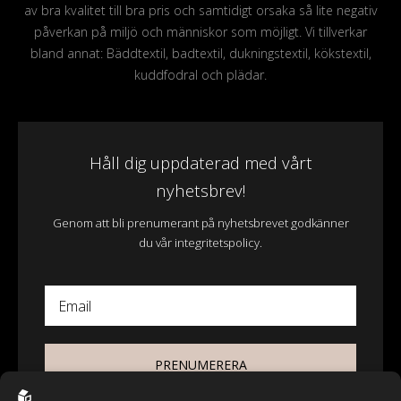
av bra kvalitet till bra pris och samtidigt orsaka så lite negativ
påverkan på miljö och människor som möjligt. Vi tillverkar
bland annat: Bäddtextil, badtextil, dukningstextil, kökstextil,
kuddfodral och plädar.
Håll dig uppdaterad med vårt
nyhetsbrev!
Genom att bli prenumerant på nyhetsbrevet godkänner
du vår integritetspolicy.
Email
PRENUMERERA