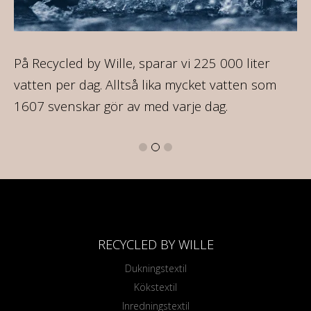
ir
På Recycled by Wille, sparar vi 225 000 liter
På
re
vatten per dag. Alltså lika mycket vatten som
35
1607 svenskar gör av med varje dag.
RECYCLED BY WILLE
Dukningstextil
Kökstextil
Inredningstextil