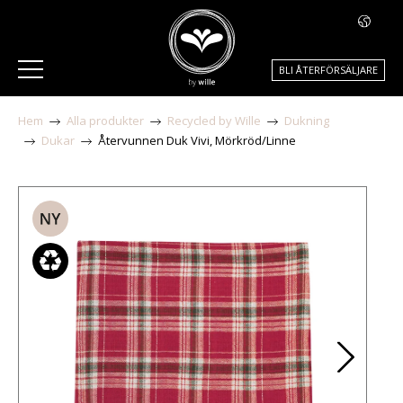
BLI ÅTERFÖRSÄLJARE
Hem
Alla produkter
Recycled by Wille
Dukning
Dukar
Återvunnen Duk Vivi, Mörkröd/Linne