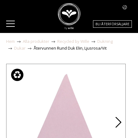
BLI ÅTERFÖRSÄLJARE
Hem
Alla produkter
Recycled by Wille
Dukning
Dukar
Återvunnen Rund Duk Elin, Ljusrosa/Vit