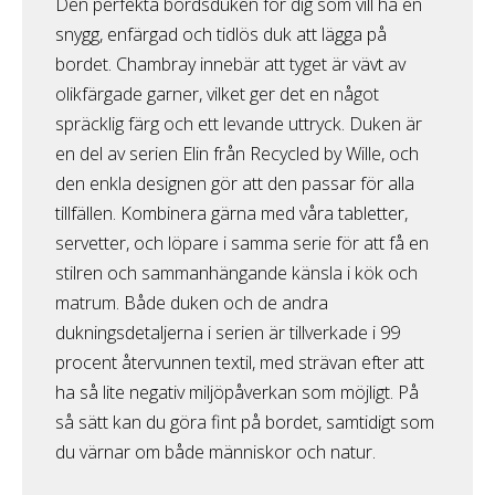
Den perfekta bordsduken för dig som vill ha en
snygg, enfärgad och tidlös duk att lägga på
bordet. Chambray innebär att tyget är vävt av
olikfärgade garner, vilket ger det en något
spräcklig färg och ett levande uttryck. Duken är
en del av serien Elin från Recycled by Wille, och
den enkla designen gör att den passar för alla
tillfällen. Kombinera gärna med våra tabletter,
servetter, och löpare i samma serie för att få en
stilren och sammanhängande känsla i kök och
matrum. Både duken och de andra
dukningsdetaljerna i serien är tillverkade i 99
procent återvunnen textil, med strävan efter att
ha så lite negativ miljöpåverkan som möjligt. På
så sätt kan du göra fint på bordet, samtidigt som
du värnar om både människor och natur.