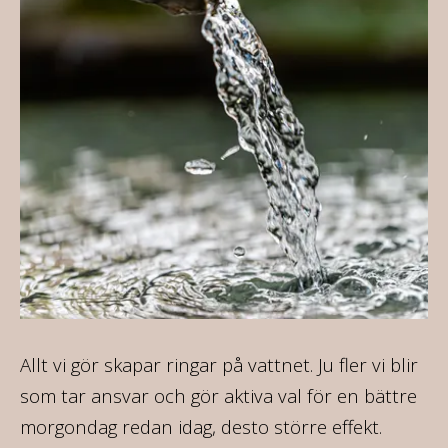
ca
Allt vi gör skapar ringar på vattnet. Ju fler vi blir
På
som tar ansvar och gör aktiva val för en bättre
va
morgondag redan idag, desto större effekt.
16