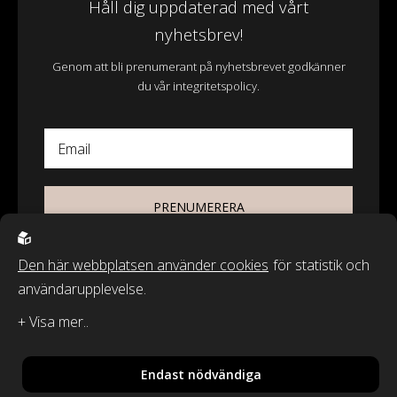
Håll dig uppdaterad med vårt
nyhetsbrev!
Genom att bli prenumerant på nyhetsbrevet godkänner
du vår integritetspolicy.
Email
PRENUMERERA
Den här webbplatsen använder cookies
för statistik och
användarupplevelse.
© 2026 - Wasa Ecotextil AB
Recycled by Wille & Classic Textiles of Sweden är varumärken från
Wasa Ecotextil AB.
Endast nödvändiga
By
Sphinxly
,
Powered by
Easyweb