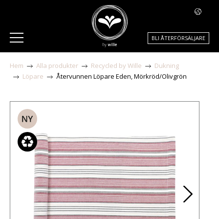
BLI ÅTERFÖRSÄLJARE
Hem
Alla produkter
Recycled by Wille
Dukning
Löpare
Återvunnen Löpare Eden, Mörkröd/Olivgrön