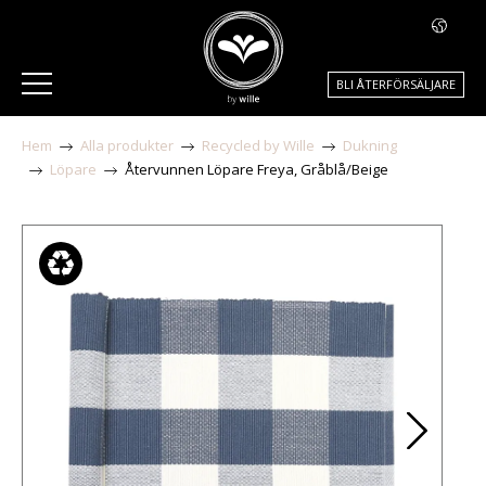
BLI ÅTERFÖRSÄLJARE
Hem
Alla produkter
Recycled by Wille
Dukning
Löpare
Återvunnen Löpare Freya, Gråblå/Beige