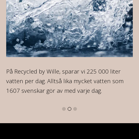
ir
På Recycled by Wille, sparar vi 225 000 liter
På
re
vatten per dag. Alltså lika mycket vatten som
35
1607 svenskar gör av med varje dag.