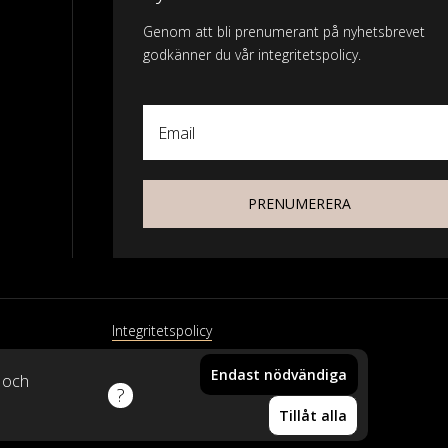
Genom att bli prenumerant på nyhetsbrevet
godkänner du vår integritetspolicy.
Email
PRENUMERERA
Integritetspolicy
Endast nödvändiga
xtil
k och
Din vara har lagts i
Tillåt alla
varukorgen!