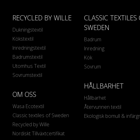
RECYCLED BY WILLE
CLASSIC TEXTILES
SWEDEN
Dukningstextil
Kökstextil
Badrum
Inredningstextil
Inredning
Badrumstextil
Kök
Utomhus Textil
Sovrum
Sovrumstextil
HÅLLBARHET
OM OSS
Hållbarhet
Wasa Ecotextil
Återvunnen textil
Classic textiles of Sweden
Ekologisk bomull & infärg
Recycled by Wille
Nordiskt Tillväxtcertifikat