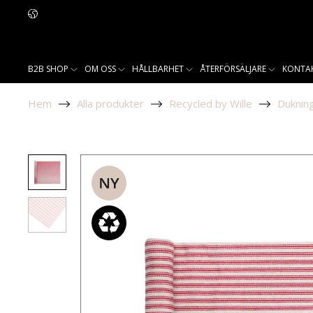
B2B SHOP
OM OSS
HÅLLBARHET
ÅTERFÖRSÄLJARE
KONTA
Hem
Alla produkter
Recycled by Wille
Duknin