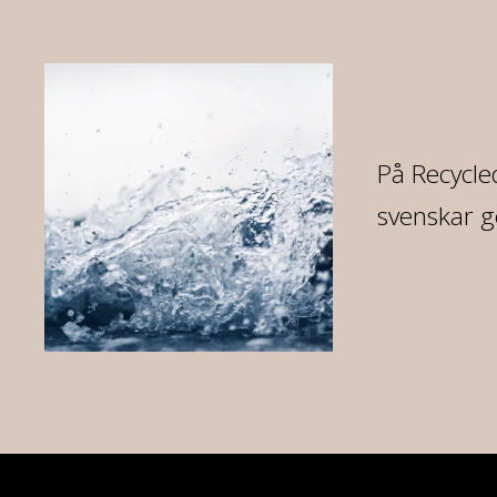
re
På Recycled
svenskar g