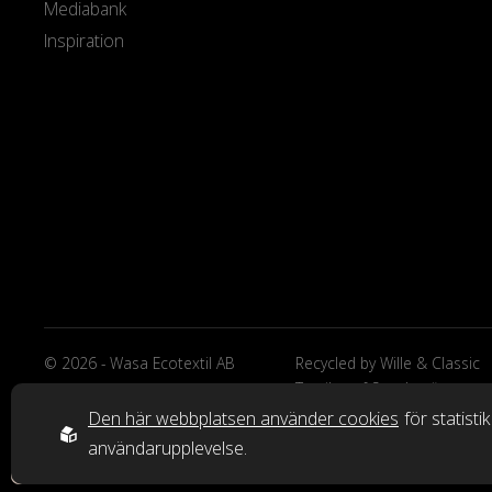
Mediabank
Inspiration
© 2026 - Wasa Ecotextil AB
Recycled by Wille & Classic
Textiles of Sweden är
varumärken från Wasa Ecote
Den här webbplatsen använder cookies
för statisti
AB.
användarupplevelse.