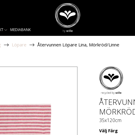
KT
MEDIABANK
g
Löpare
Återvunnen Löpare Lina, Mörkröd/Linne
ÅTERVUNN
MÖRKRÖD
35x120cm
Välj
Färg