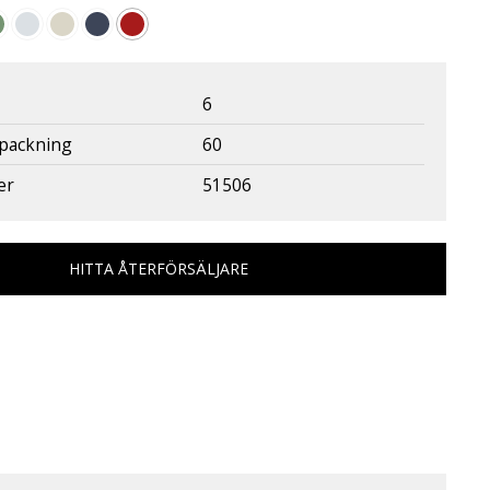
6
rpackning
60
er
51506
HITTA ÅTERFÖRSÄLJARE