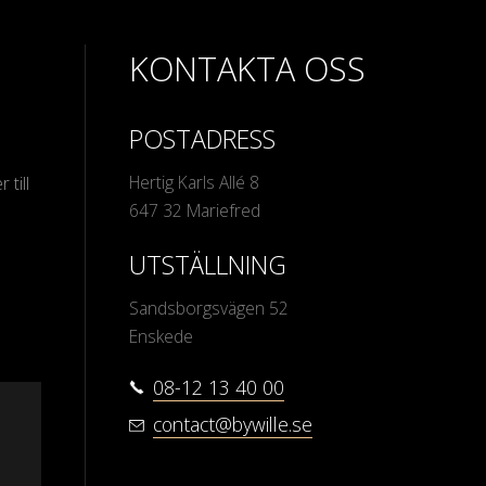
KONTAKTA OSS
POSTADRESS
Hertig Karls Allé 8
 till
647 32 Mariefred
UTSTÄLLNING
Sandsborgsvägen 52
Enskede
08-12 13 40 00
contact@bywille.se