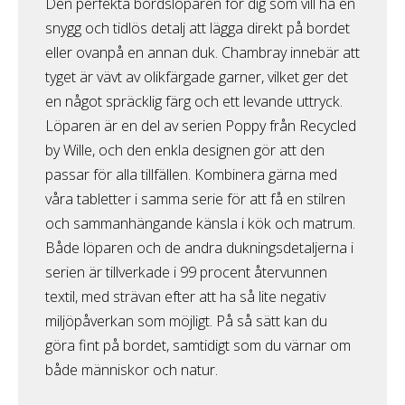
Den perfekta bordslöparen för dig som vill ha en
snygg och tidlös detalj att lägga direkt på bordet
eller ovanpå en annan duk. Chambray innebär att
tyget är vävt av olikfärgade garner, vilket ger det
en något spräcklig färg och ett levande uttryck.
Löparen är en del av serien Poppy från Recycled
by Wille, och den enkla designen gör att den
passar för alla tillfällen. Kombinera gärna med
våra tabletter i samma serie för att få en stilren
och sammanhängande känsla i kök och matrum.
Både löparen och de andra dukningsdetaljerna i
serien är tillverkade i 99 procent återvunnen
textil, med strävan efter att ha så lite negativ
miljöpåverkan som möjligt. På så sätt kan du
göra fint på bordet, samtidigt som du värnar om
både människor och natur.