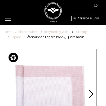
BLI ÅTERFÖRSÄLJARE
Hem
Alla produkter
Recycled by Wille
Dukning
Löpare
Återvunnen Löpare Poppy, Ljusrosa/Vit