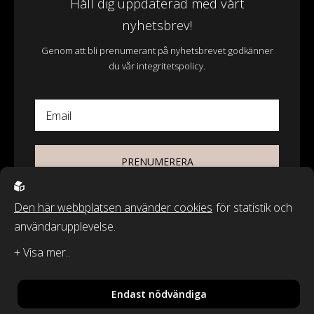
Håll dig uppdaterad med vårt
nyhetsbrev!
Genom att bli prenumerant på nyhetsbrevet godkänner
du vår integritetspolicy.
Email
PRENUMERERA
Den här webbplatsen använder cookies
för statistik och
användarupplevelse.
© 2026 - Wasa Ecotextil AB
Recycled by Wille & Classic Textiles of Sweden är varumärken från
Wasa Ecotextil AB.
Endast nödvändiga
By
Sphinxly
,
Powered by
Easyweb