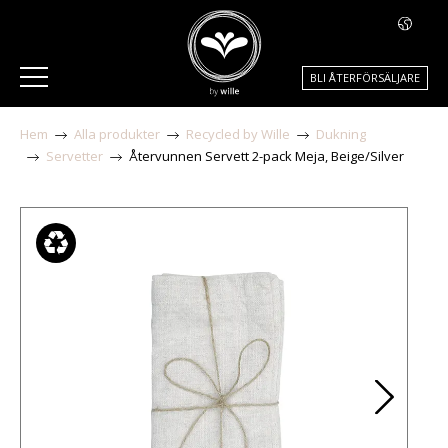
BLI ÅTERFÖRSÄLJARE
Hem
Alla produkter
Recycled by Wille
Dukning
Servetter
Återvunnen Servett 2-pack Meja, Beige/Silver