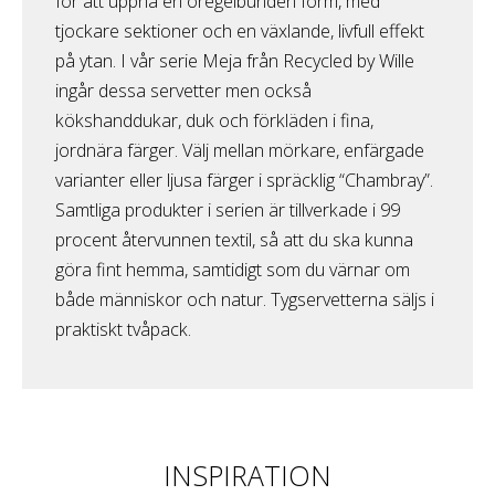
för att uppnå en oregelbunden form, med
tjockare sektioner och en växlande, livfull effekt
på ytan. I vår serie Meja från Recycled by Wille
ingår dessa servetter men också
kökshanddukar, duk och förkläden i fina,
jordnära färger. Välj mellan mörkare, enfärgade
varianter eller ljusa färger i spräcklig “Chambray”.
Samtliga produkter i serien är tillverkade i 99
procent återvunnen textil, så att du ska kunna
göra fint hemma, samtidigt som du värnar om
både människor och natur. Tygservetterna säljs i
praktiskt tvåpack.
INSPIRATION