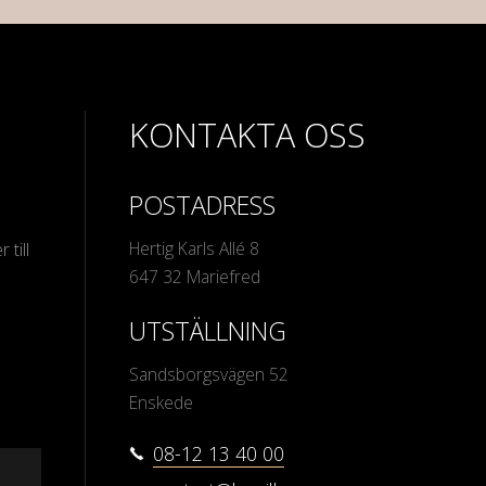
KONTAKTA OSS
POSTADRESS
Hertig Karls Allé 8
 till
647 32 Mariefred
UTSTÄLLNING
Sandsborgsvägen 52
Enskede
08-12 13 40 00