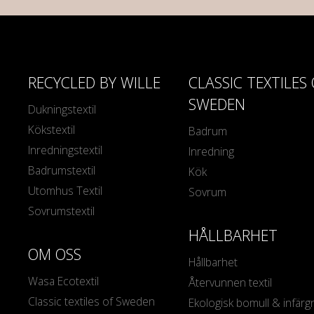
RECYCLED BY WILLE
CLASSIC TEXTILES
SWEDEN
Dukningstextil
Kökstextil
Badrum
Inredningstextil
Inredning
Badrumstextil
Kök
Utomhus Textil
Sovrum
Sovrumstextil
HÅLLBARHET
OM OSS
Hållbarhet
Wasa Ecotextil
Återvunnen textil
Classic textiles of Sweden
Ekologisk bomull & infärg