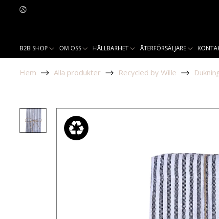
B2B SHOP
OM OSS
HÅLLBARHET
ÅTERFÖRSÄLJARE
KONTA
Hem
Alla produkter
Recycled by Wille
Duknin