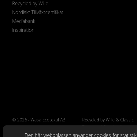
Recycled by Wille
Nordiskt Tillväxtcertifikat
Mediabank
Inspiration
© 2026 - Wasa Ecotextil AB
Recycled by Wille & Classic
Textiles of Sweden är
varumärken från Wasa Ecote
Den här webbplatsen använder cookies
för statisti