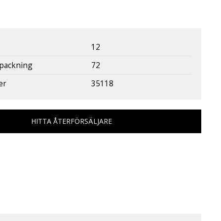
12
rpackning
72
er
35118
HITTA ÅTERFÖRSÄLJARE