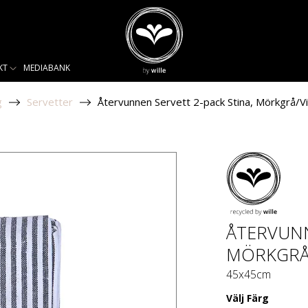
KT
MEDIABANK
g
Servetter
Återvunnen Servett 2-pack Stina, Mörkgrå/Vi
ÅTERVUNN
MÖRKGRÅ
45x45cm
Välj
Färg