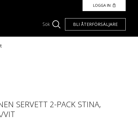
LOGGA IN
BLI ÅTERFÖRSÄLJARE
Sök
t
EN SERVETT 2-PACK STINA,
/VIT