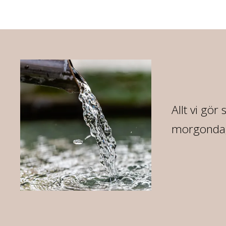
07
Allt vi gör
morgondag 