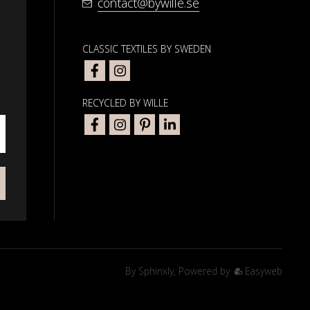
contact@bywille.se
CLASSIC TEXTILES BY SWEDEN
RECYCLED BY WILLE
By
Sphinxly
,
Powered by
Easyweb