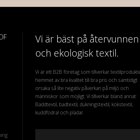
 OF
Vi är bäst på återvunnen
och ekologisk textil.
Vi är ett B2B företag som tillverkar textilprodukter
hemmet av bra kvalitet till bra pris och samtidigt
orsaka så lite negativ påverkan på miljö och
människor som möjligt. Vi tillverkar bland annat:
Bäddtextil, badtextil, dukningstextil, kökstextil,
kuddfodral och plädar.
ning