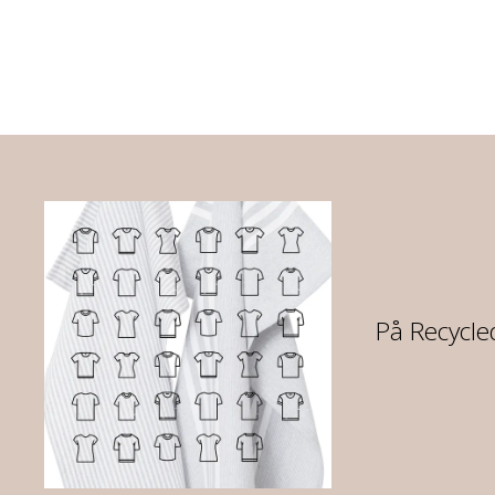
07
På Recycled