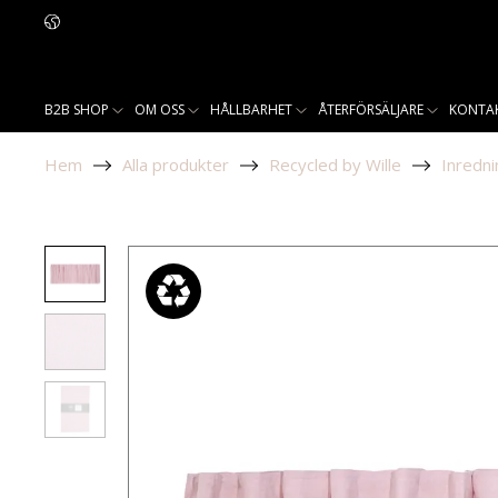
B2B SHOP
OM OSS
HÅLLBARHET
ÅTERFÖRSÄLJARE
KONTA
Hem
Alla produkter
Recycled by Wille
Inredni