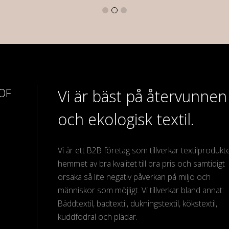
 OF
Vi är bäst på återvunnen
och ekologisk textil.
Vi är ett B2B företag som tillverkar textilprodukter
hemmet av bra kvalitet till bra pris och samtidigt
orsaka så lite negativ påverkan på miljö och
människor som möjligt. Vi tillverkar bland annat:
Bäddtextil, badtextil, dukningstextil, kökstextil,
kuddfodral och plädar.