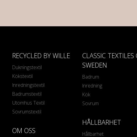
RECYCLED BY WILLE
CLASSIC TEXTILES
SWEDEN
Dukningstextil
Kökstextil
Badrum
Inredningstextil
Inredning
Badrumstextil
Kök
Utomhus Textil
Sovrum
Sovrumstextil
HÅLLBARHET
OM OSS
Hållbarhet