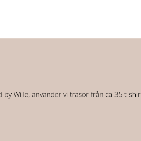
 by Wille, använder vi trasor från ca 35 t-shi