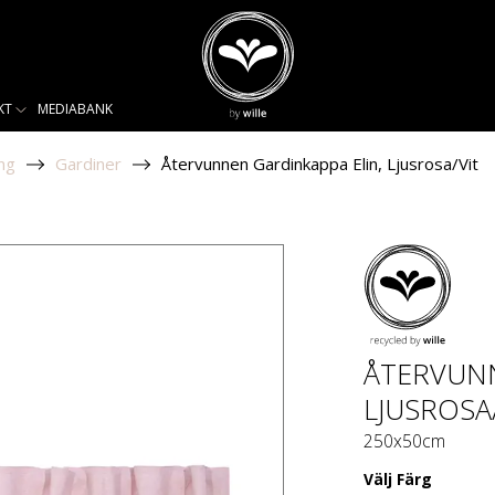
KT
MEDIABANK
ng
Gardiner
Återvunnen Gardinkappa Elin, Ljusrosa/Vit
ÅTERVUNN
LJUSROSA
250x50cm
Välj
Färg