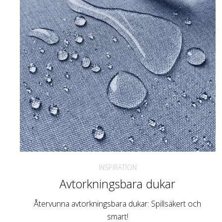
INSPIRATION
Avtorkningsbara dukar
Återvunna avtorkningsbara dukar: Spillsäkert och
smart!