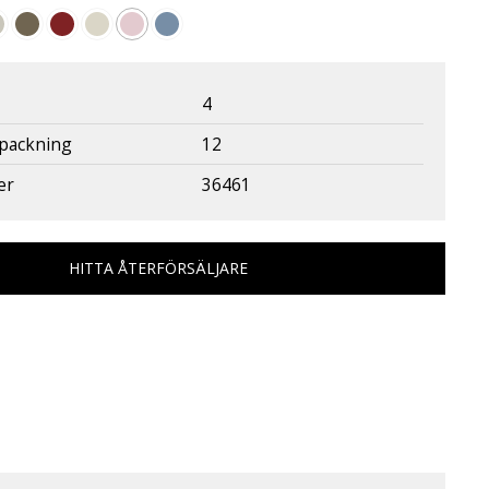
4
rpackning
12
er
36461
HITTA ÅTERFÖRSÄLJARE