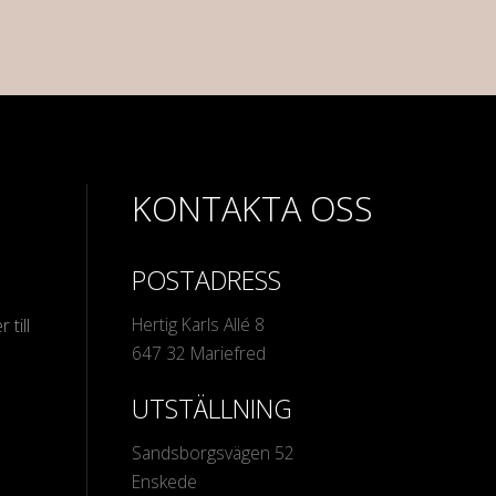
KONTAKTA OSS
POSTADRESS
Hertig Karls Allé 8
 till
647 32 Mariefred
UTSTÄLLNING
Sandsborgsvägen 52
Enskede