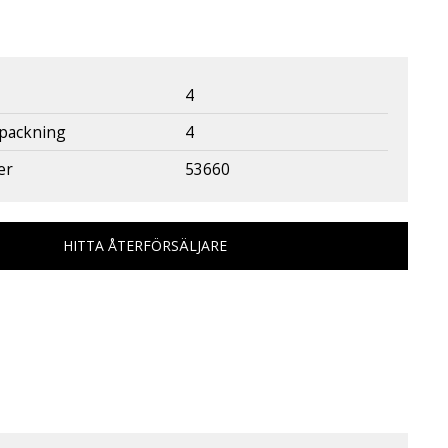
4
rpackning
4
er
53660
HITTA ÅTERFÖRSÄLJARE