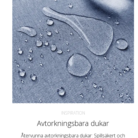
INSPIRATION
Avtorkningsbara dukar
Återvunna avtorkningsbara dukar: Spillsäkert och