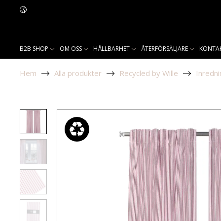
B2B SHOP
OM OSS
HÅLLBARHET
ÅTERFÖRSÄLJARE
KONTA
Hem
Alla produkter
Recycled by Wille
Inredni