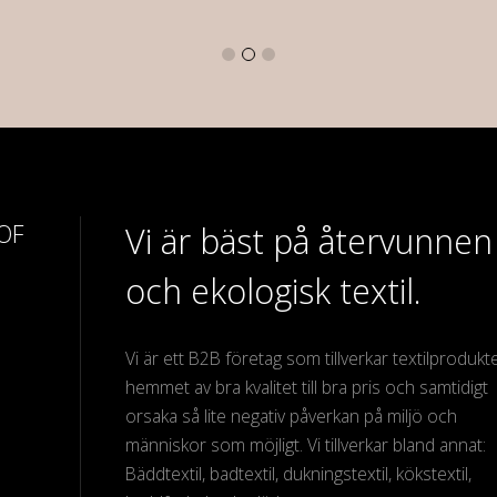
 OF
Vi är bäst på återvunnen
och ekologisk textil.
Vi är ett B2B företag som tillverkar textilprodukter
hemmet av bra kvalitet till bra pris och samtidigt
orsaka så lite negativ påverkan på miljö och
människor som möjligt. Vi tillverkar bland annat:
Bäddtextil, badtextil, dukningstextil, kökstextil,