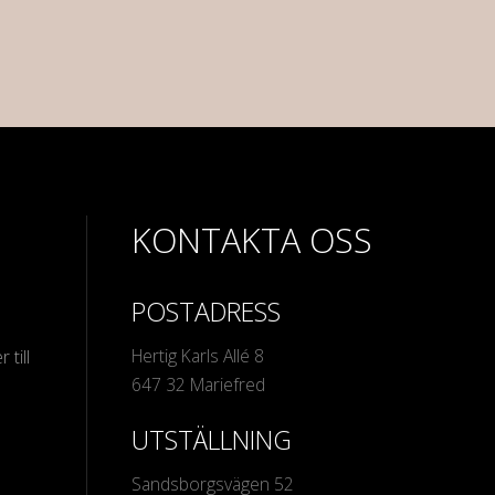
KONTAKTA OSS
POSTADRESS
Hertig Karls Allé 8
 till
647 32 Mariefred
UTSTÄLLNING
Sandsborgsvägen 52