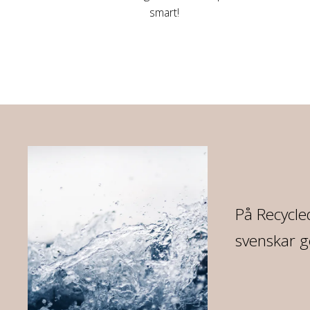
smart!
re
På Recycled
svenskar g