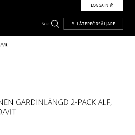
LOGGA IN
BLI ÅTERFÖRSÄLJARE
Sök
/Vit
EN GARDINLÄNGD 2-PACK ALF,
/VIT