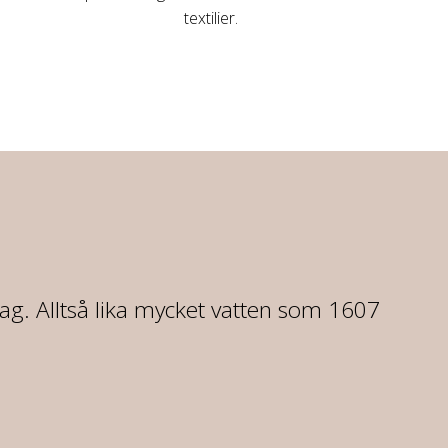
textilier.
dag. Alltså lika mycket vatten som 1607