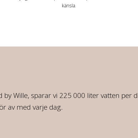
känsla.
 by Wille, sparar vi 225 000 liter vatten per 
ör av med varje dag.