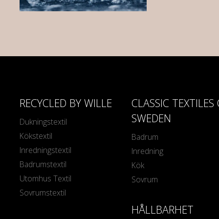
RECYCLED BY WILLE
CLASSIC TEXTILES
SWEDEN
Dukningstextil
Kökstextil
Badrum
Inredningstextil
Inredning
Badrumstextil
Kök
Utomhus Textil
Sovrum
Sovrumstextil
HÅLLBARHET