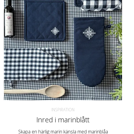
INSPIRATION
Inred i marinblått
Skapa en härlig marin känsla med marinblåa