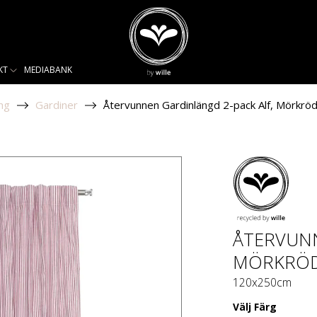
KT
MEDIABANK
ng
Gardiner
Återvunnen Gardinlängd 2-pack Alf, Mörkröd
ÅTERVUNN
MÖRKRÖD
120x250cm
Välj
Färg