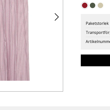
Paketstorlek
Transportfö
Artikelnumm