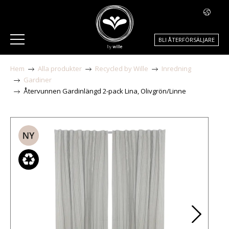
BLI ÅTERFÖRSÄLJARE
Hem
Alla produkter
Recycled by Wille
Inredning
Gardiner
Återvunnen Gardinlängd 2-pack Lina, Olivgrön/Linne