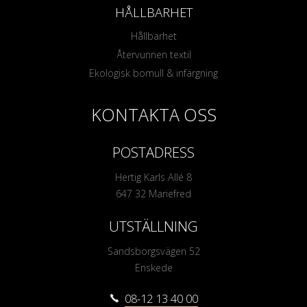
HÅLLBARHET
Hållbarhet
Återvunnen textil
Ekologisk bomull & infärgning
KONTAKTA OSS
POSTADRESS
Hertig Karls Allé 8
647 32 Mariefred
UTSTÄLLNING
Sandsborgsvägen 52
Enskede
08-12 13 40 00