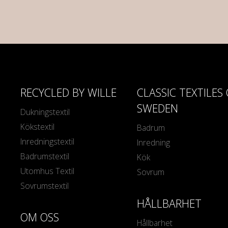
RECYCLED BY WILLE
CLASSIC TEXTILES
SWEDEN
Dukningstextil
Kökstextil
Badrum
Inredningstextil
Inredning
Badrumstextil
Kök
Utomhus Textil
Sovrum
Sovrumstextil
HÅLLBARHET
OM OSS
Hållbarhet