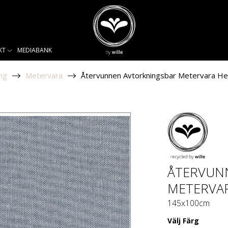
KT
MEDIABANK
ng
Metervara
Återvunnen Avtorkningsbar Metervara Hed
ÅTERVUN
METERVAR
145x100cm
Välj
Färg