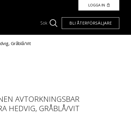
LOGGA IN
BLI ÅTERFÖRSÄLJARE
Sök
vig, Gråblå/Vit
NEN AVTORKNINGSBAR
A HEDVIG, GRÅBLÅ/VIT