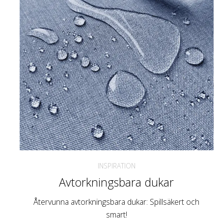
INSPIRATION
Avtorkningsbara dukar
Återvunna avtorkningsbara dukar: Spillsäkert och
smart!