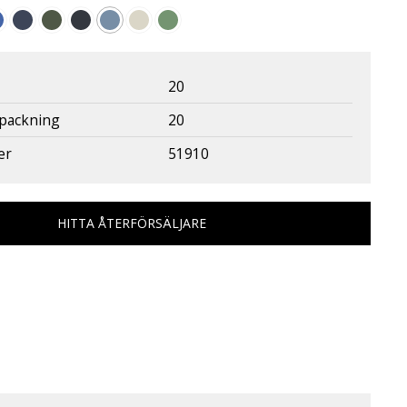
20
rpackning
20
er
51910
HITTA ÅTERFÖRSÄLJARE