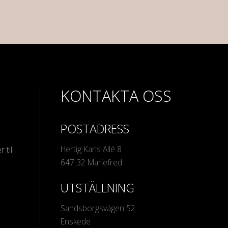
KONTAKTA OSS
POSTADRESS
Hertig Karls Allé 8
 till
647 32 Mariefred
UTSTÄLLNING
Sandsborgsvägen 52
Enskede