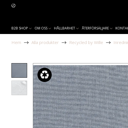
B2B SHOP
OM OSS
HÅLLBARHET
ÅTERFÖRSÄLJARE
KONTA
Hem
Alla produkter
Recycled by Wille
Inredni