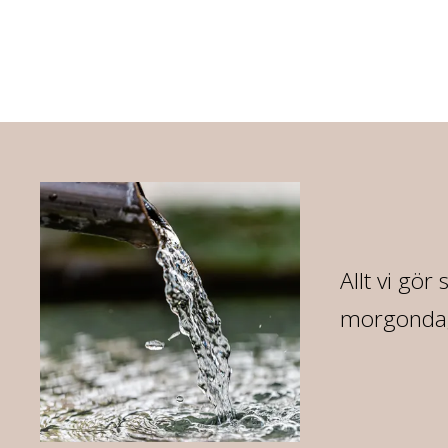
07
Allt vi gör
morgondag 