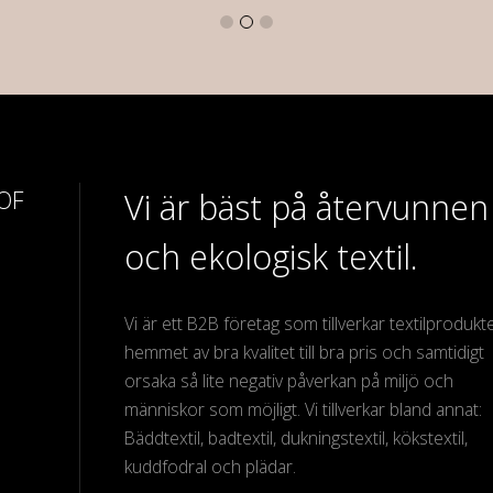
 OF
Vi är bäst på återvunnen
och ekologisk textil.
Vi är ett B2B företag som tillverkar textilprodukter
hemmet av bra kvalitet till bra pris och samtidigt
orsaka så lite negativ påverkan på miljö och
människor som möjligt. Vi tillverkar bland annat:
Bäddtextil, badtextil, dukningstextil, kökstextil,
kuddfodral och plädar.