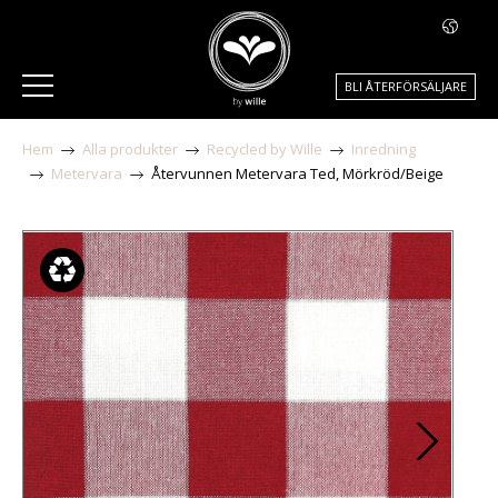
BLI ÅTERFÖRSÄLJARE
Hem
Alla produkter
Recycled by Wille
Inredning
Metervara
Återvunnen Metervara Ted, Mörkröd/Beige