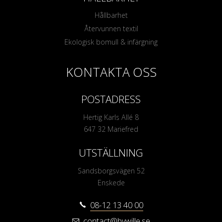
Hållbarhet
Återvunnen textil
Ekologisk bomull & infärgning
KONTAKTA OSS
POSTADRESS
Hertig Karls Allé 8
647 32 Mariefred
UTSTÄLLNING
Sandsborgsvägen 52
Enskede
08-12 13 40 00
contact@bywille.se