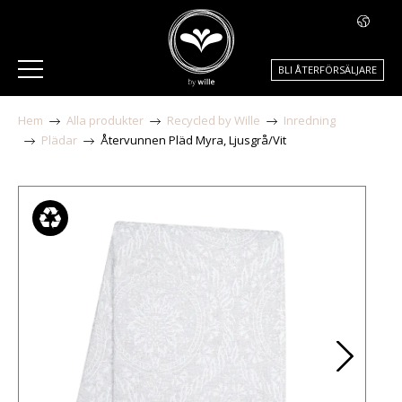
BLI ÅTERFÖRSÄLJARE
Hem
Alla produkter
Recycled by Wille
Inredning
Plädar
Återvunnen Pläd Myra, Ljusgrå/Vit