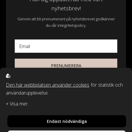
nyhetsbrev!
Genom att bli prenumerant på nyhetsbrevet godkänner
du vår integritetspolicy.
Email
PRENUMERERA
Den här webbplatsen använder cookies
för statistik och
användarupplevelse.
© 2026 - Wasa Ecotextil AB
Recycled by Wille & Classic Textiles of Sweden är varumärken från
Wasa Ecotextil AB.
Endast nödvändiga
By
Sphinxly
,
Powered by
Easyweb