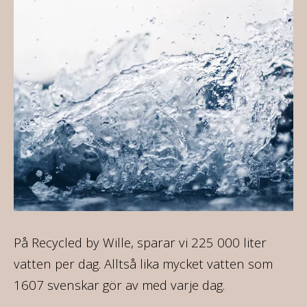
ir
På Recycled by Wille, sparar vi 225 000 liter
På
re
vatten per dag. Alltså lika mycket vatten som
35
1607 svenskar gör av med varje dag.